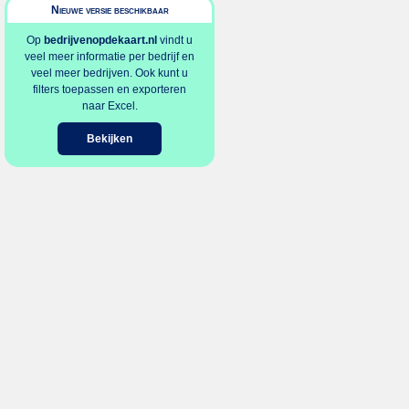
Nieuwe versie beschikbaar
Op
bedrijvenopdekaart.nl
vindt u
veel meer informatie per bedrijf en
veel meer bedrijven. Ook kunt u
filters toepassen en exporteren
naar Excel.
Bekijken