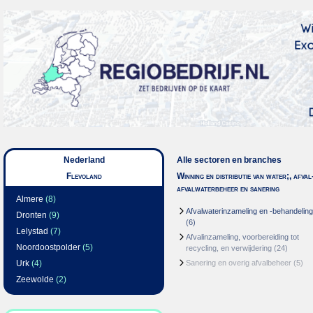
Nederland
Alle sectoren en branches
Flevoland
Winning en distributie van water;, afval
afvalwaterbeheer en sanering
Almere
(8)
Afvalwaterinzameling en -behandeling
Dronten
(9)
(6)
Lelystad
(7)
Afvalinzameling, voorbereiding tot
Noordoostpolder
(5)
recycling, en verwijdering
(24)
Urk
(4)
Sanering en overig afvalbeheer
(5)
Zeewolde
(2)