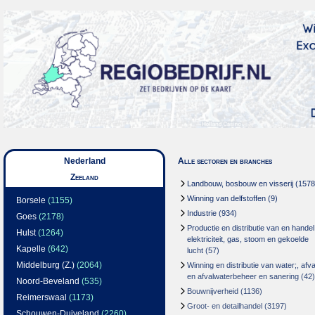
Nederland
Alle sectoren en branches
Zeeland
Landbouw, bosbouw en visserij
(1578
Winning van delfstoffen
(9)
Borsele
(1155)
Industrie
(934)
Goes
(2178)
Productie en distributie van en handel
Hulst
(1264)
elektriciteit, gas, stoom en gekoelde
Kapelle
(642)
lucht
(57)
Middelburg (Z.)
(2064)
Winning en distributie van water;, afva
en afvalwaterbeheer en sanering
(42)
Noord-Beveland
(535)
Bouwnijverheid
(1136)
Reimerswaal
(1173)
Groot- en detailhandel
(3197)
Schouwen-Duiveland
(2260)