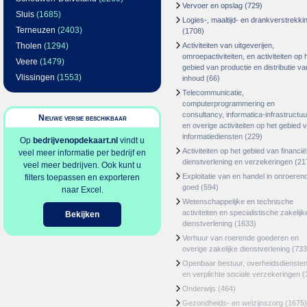
Vervoer en opslag
(729)
Sluis
(1685)
Logies-, maaltijd- en drankverstrekki
Terneuzen
(2403)
(1708)
Tholen
(1294)
Activiteiten van uitgeverijen,
omroepactiviteiten, en activiteiten op 
Veere
(1479)
gebied van productie en distributie va
Vlissingen
(1553)
inhoud
(66)
Telecommunicatie,
computerprogrammering en
consultancy, informatica-infrastructuu
Nieuwe versie beschikbaar
en overige activiteiten op het gebied 
informatiediensten
(229)
Op
bedrijvenopdekaart.nl
vindt u
Activiteiten op het gebied van financië
veel meer informatie per bedrijf en
dienstverlening en verzekeringen
(21
veel meer bedrijven. Ook kunt u
Exploitatie van en handel in onroeren
filters toepassen en exporteren
goed
(594)
naar Excel.
Wetenschappelijke en technische
activiteiten en specialistische zakelijk
Bekijken
dienstverlening
(1633)
Verhuur van roerende goederen en
overige zakelijke dienstverlening
(733
Openbaar bestuur, overheidsdienste
en verplichte sociale verzekeringen
(
Onderwijs
(464)
Gezondheids- en welzijnszorg
(1675)