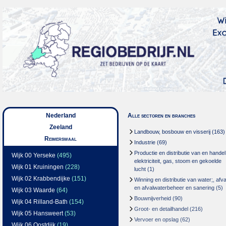
Nederland
Alle sectoren en branches
Zeeland
Landbouw, bosbouw en visserij
(163)
Reimerswaal
Industrie
(69)
Productie en distributie van en handel
Wijk 00 Yerseke
(495)
elektriciteit, gas, stoom en gekoelde
Wijk 01 Kruiningen
(228)
lucht
(1)
Wijk 02 Krabbendijke
(151)
Winning en distributie van water;, afva
en afvalwaterbeheer en sanering
(5)
Wijk 03 Waarde
(64)
Bouwnijverheid
(90)
Wijk 04 Rilland-Bath
(154)
Groot- en detailhandel
(216)
Wijk 05 Hansweert
(53)
Vervoer en opslag
(62)
Wijk 06 Oostdijk
(19)