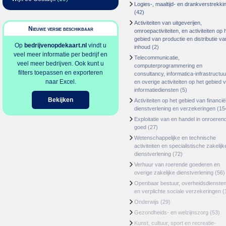
Logies-, maaltijd- en drankverstrekki
(42)
Activiteiten van uitgeverijen,
Nieuwe versie beschikbaar
omroepactiviteiten, en activiteiten op 
gebied van productie en distributie va
Op
bedrijvenopdekaart.nl
vindt u
inhoud
(2)
veel meer informatie per bedrijf en
Telecommunicatie,
veel meer bedrijven. Ook kunt u
computerprogrammering en
filters toepassen en exporteren
consultancy, informatica-infrastructuu
naar Excel.
en overige activiteiten op het gebied 
informatiediensten
(5)
Bekijken
Activiteiten op het gebied van financië
dienstverlening en verzekeringen
(15
Exploitatie van en handel in onroeren
goed
(27)
Wetenschappelijke en technische
activiteiten en specialistische zakelijk
dienstverlening
(72)
Verhuur van roerende goederen en
overige zakelijke dienstverlening
(56)
Openbaar bestuur, overheidsdienste
en verplichte sociale verzekeringen
(
Onderwijs
(29)
Gezondheids- en welzijnszorg
(53)
Kunst, cultuur, sport en recreatie-