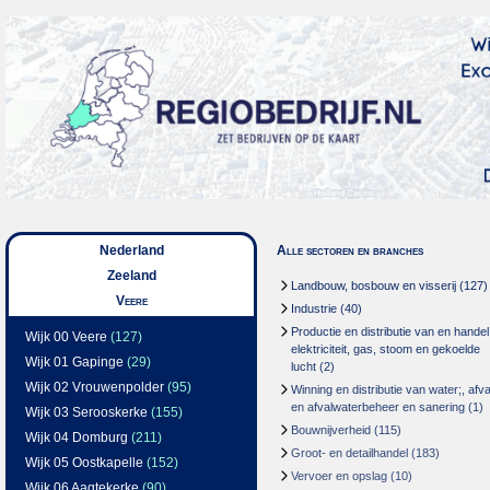
Nederland
Alle sectoren en branches
Zeeland
Landbouw, bosbouw en visserij
(127)
Veere
Industrie
(40)
Productie en distributie van en handel
Wijk 00 Veere
(127)
elektriciteit, gas, stoom en gekoelde
Wijk 01 Gapinge
(29)
lucht
(2)
Wijk 02 Vrouwenpolder
(95)
Winning en distributie van water;, afva
en afvalwaterbeheer en sanering
(1)
Wijk 03 Serooskerke
(155)
Bouwnijverheid
(115)
Wijk 04 Domburg
(211)
Groot- en detailhandel
(183)
Wijk 05 Oostkapelle
(152)
Vervoer en opslag
(10)
Wijk 06 Aagtekerke
(90)