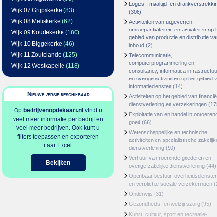
Logies-, maaltijd- en drankverstrekki
Wijk 07 Grijpskerke
(83)
(308)
Wijk 08 Meliskerke
(62)
Activiteiten van uitgeverijen,
omroepactiviteiten, en activiteiten op 
Wijk 09 Koudekerke
(180)
gebied van productie en distributie va
Wijk 10 Biggekerke
(46)
inhoud
(2)
Wijk 11 Zoutelande
(125)
Telecommunicatie,
computerprogrammering en
Wijk 12 Westkapelle
(118)
consultancy, informatica-infrastructuu
en overige activiteiten op het gebied 
informatiediensten
(14)
Nieuwe versie beschikbaar
Activiteiten op het gebied van financië
dienstverlening en verzekeringen
(17
Op
bedrijvenopdekaart.nl
vindt u
Exploitatie van en handel in onroeren
veel meer informatie per bedrijf en
goed
(66)
veel meer bedrijven. Ook kunt u
Wetenschappelijke en technische
filters toepassen en exporteren
activiteiten en specialistische zakelijk
naar Excel.
dienstverlening
(90)
Verhuur van roerende goederen en
Bekijken
overige zakelijke dienstverlening
(44)
Openbaar bestuur, overheidsdienste
en verplichte sociale verzekeringen
(
Onderwijs
(31)
Gezondheids- en welzijnszorg
(95)
Kunst, cultuur, sport en recreatie-