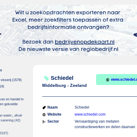
es
Schiedel
www.schiedel
isserij
(1578)
Middelburg - Zeeland
(9)
 van en handel in
m en gekoelde
Naam
Schiedel
Website
www.schiedel.com
an water;, afval-
 sanering
(42)
Sector
Vervaardiging van metalen
constructiewerken en delen daarvan
3197)