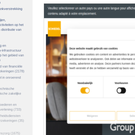
)
rankverstrekking
ijen,
tiviteiten op het
distributie van
g en
-infrastructuur
op het gebied van
)
ed van financiële
zekeringen
(2178)
el in onroerend
echnische
tische zakelijke
goederen en
verlening
(733)
rheidsdiensten
erzekeringen
(35)
jnszorg
(1675)