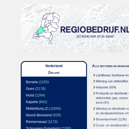
Nederland
Alle sectoren en branch
Zeeland
Landbouw, bosbouw en v
Winning van delfstoffen
Borsele
(1155)
Industrie
(934)
Goes
(2178)
Productie en distributie
Hulst
(1264)
elektriciteit, gas, stoo
Kapelle
(642)
lucht
(57)
Middelburg (Z.)
(2045)
Winning en distributie v
en afvalwaterbeheer en
Noord-Beveland
(535)
Bouwnijverheid
(1136)
Reimerswaal
(1173)
Groot- en detailhandel
(
Schouwen-Duiveland
(2260)