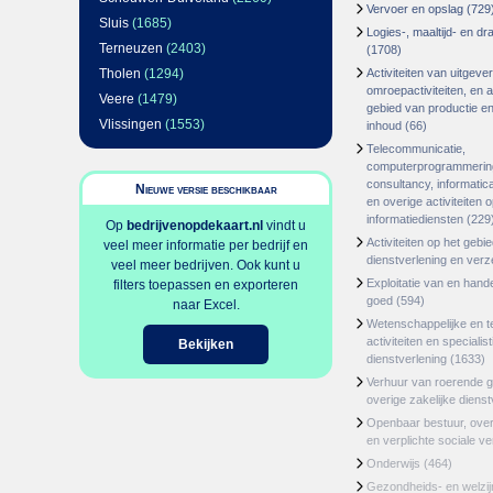
Vervoer en opslag
(729
Sluis
(1685)
Logies-, maaltijd- en d
Terneuzen
(2403)
(1708)
Tholen
(1294)
Activiteiten van uitgever
omroepactiviteiten, en ac
Veere
(1479)
gebied van productie en 
Vlissingen
(1553)
inhoud
(66)
Telecommunicatie,
computerprogrammerin
consultancy, informatica
Nieuwe versie beschikbaar
en overige activiteiten 
informatiediensten
(229
Op
bedrijvenopdekaart.nl
vindt u
Activiteiten op het gebi
veel meer informatie per bedrijf en
dienstverlening en ver
veel meer bedrijven. Ook kunt u
Exploitatie van en hand
filters toepassen en exporteren
goed
(594)
naar Excel.
Wetenschappelijke en t
activiteiten en specialis
Bekijken
dienstverlening
(1633)
Verhuur van roerende 
overige zakelijke dienst
Openbaar bestuur, ove
en verplichte sociale v
Onderwijs
(464)
Gezondheids- en welzi