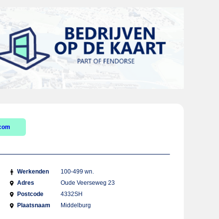
.com
Werkenden
100-499 wn.
Adres
Oude Veerseweg 23
Postcode
4332SH
Plaatsnaam
Middelburg