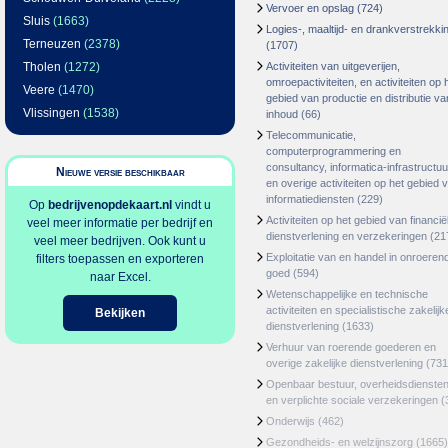
Vervoer en opslag
(724)
Sluis
(1663)
Logies-, maaltijd- en drankverstrekki
Terneuzen
(2378)
(1707)
Tholen
(1272)
Activiteiten van uitgeverijen,
omroepactiviteiten, en activiteiten op 
Veere
(1470)
gebied van productie en distributie va
Vlissingen
(1538)
inhoud
(66)
Telecommunicatie,
computerprogrammering en
consultancy, informatica-infrastructuu
Nieuwe versie beschikbaar
en overige activiteiten op het gebied 
informatiediensten
(229)
Op
bedrijvenopdekaart.nl
vindt u
Activiteiten op het gebied van financië
veel meer informatie per bedrijf en
dienstverlening en verzekeringen
(21
veel meer bedrijven. Ook kunt u
Exploitatie van en handel in onroeren
filters toepassen en exporteren
goed
(594)
naar Excel.
Wetenschappelijke en technische
activiteiten en specialistische zakelijk
Bekijken
dienstverlening
(1633)
Verhuur van roerende goederen en
overige zakelijke dienstverlening
(731
Openbaar bestuur, overheidsdienste
en verplichte sociale verzekeringen
(
Onderwijs
(462)
Gezondheids- en welzijnszorg
(1665)