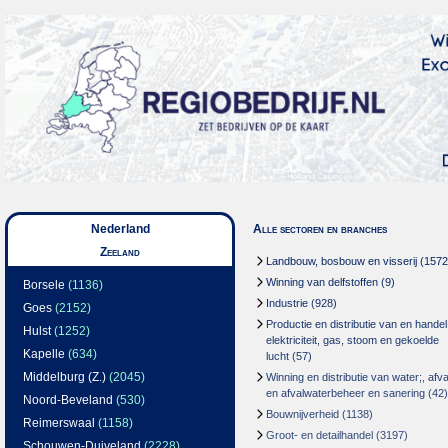
Nederland
Alle sectoren en branches
Zeeland
Landbouw, bosbouw en visserij
(1572
Winning van delfstoffen
(9)
Borsele
(1136)
Industrie
(928)
Goes
(2152)
Productie en distributie van en handel
Hulst
(1252)
elektriciteit, gas, stoom en gekoelde
Kapelle
(634)
lucht
(57)
Middelburg (Z.)
(2045)
Winning en distributie van water;, afva
en afvalwaterbeheer en sanering
(42)
Noord-Beveland
(530)
Bouwnijverheid
(1138)
Reimerswaal
(1158)
Groot- en detailhandel
(3197)
Schouwen-Duiveland
(2228)