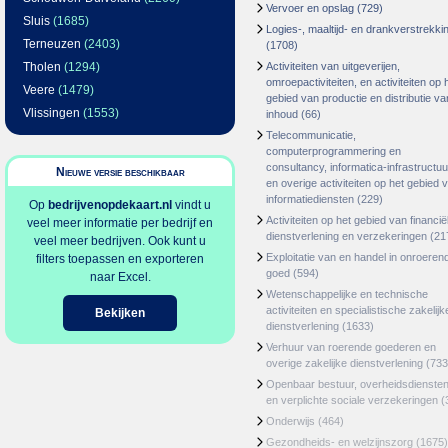
Vervoer en opslag
(729)
Sluis
(1685)
Logies-, maaltijd- en drankverstrekki
Terneuzen
(2403)
(1708)
Tholen
(1294)
Activiteiten van uitgeverijen,
omroepactiviteiten, en activiteiten op 
Veere
(1479)
gebied van productie en distributie va
Vlissingen
(1553)
inhoud
(66)
Telecommunicatie,
computerprogrammering en
consultancy, informatica-infrastructuu
Nieuwe versie beschikbaar
en overige activiteiten op het gebied 
informatiediensten
(229)
Op
bedrijvenopdekaart.nl
vindt u
Activiteiten op het gebied van financië
veel meer informatie per bedrijf en
dienstverlening en verzekeringen
(21
veel meer bedrijven. Ook kunt u
Exploitatie van en handel in onroeren
filters toepassen en exporteren
goed
(594)
naar Excel.
Wetenschappelijke en technische
activiteiten en specialistische zakelijk
Bekijken
dienstverlening
(1633)
Verhuur van roerende goederen en
overige zakelijke dienstverlening
(733
Openbaar bestuur, overheidsdienste
en verplichte sociale verzekeringen
(
Onderwijs
(464)
Gezondheids- en welzijnszorg
(1675)