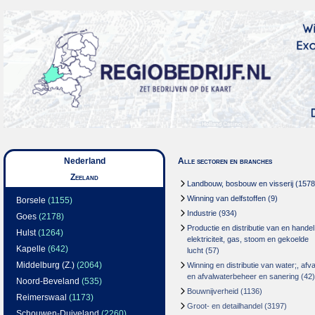
Nederland
Alle sectoren en branches
Zeeland
Landbouw, bosbouw en visserij
(1578
Winning van delfstoffen
(9)
Borsele
(1155)
Industrie
(934)
Goes
(2178)
Productie en distributie van en handel
Hulst
(1264)
elektriciteit, gas, stoom en gekoelde
Kapelle
(642)
lucht
(57)
Middelburg (Z.)
(2064)
Winning en distributie van water;, afva
en afvalwaterbeheer en sanering
(42)
Noord-Beveland
(535)
Bouwnijverheid
(1136)
Reimerswaal
(1173)
Groot- en detailhandel
(3197)
Schouwen-Duiveland
(2260)