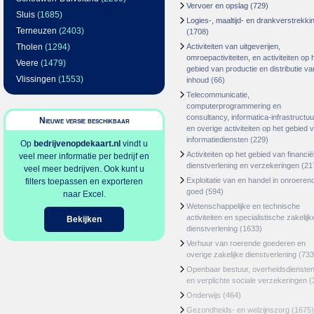
Vervoer en opslag
(729)
Sluis
(1685)
Logies-, maaltijd- en drankverstrekki
Terneuzen
(2403)
(1708)
Tholen
(1294)
Activiteiten van uitgeverijen,
omroepactiviteiten, en activiteiten op 
Veere
(1479)
gebied van productie en distributie va
Vlissingen
(1553)
inhoud
(66)
Telecommunicatie,
computerprogrammering en
consultancy, informatica-infrastructuu
Nieuwe versie beschikbaar
en overige activiteiten op het gebied 
informatiediensten
(229)
Op
bedrijvenopdekaart.nl
vindt u
Activiteiten op het gebied van financië
veel meer informatie per bedrijf en
dienstverlening en verzekeringen
(21
veel meer bedrijven. Ook kunt u
Exploitatie van en handel in onroeren
filters toepassen en exporteren
goed
(594)
naar Excel.
Wetenschappelijke en technische
activiteiten en specialistische zakelijk
Bekijken
dienstverlening
(1633)
Verhuur van roerende goederen en
overige zakelijke dienstverlening
(733
Openbaar bestuur, overheidsdienste
en verplichte sociale verzekeringen
(
Onderwijs
(464)
Gezondheids- en welzijnszorg
(1675)