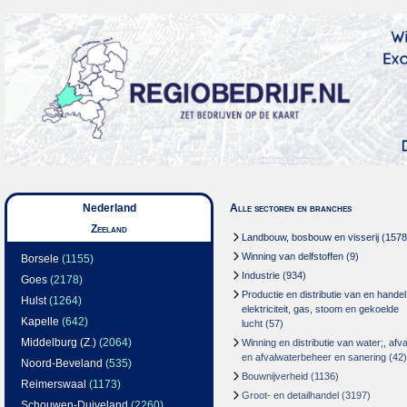
Nederland
Alle sectoren en branches
Zeeland
Landbouw, bosbouw en visserij
(1578
Winning van delfstoffen
(9)
Borsele
(1155)
Industrie
(934)
Goes
(2178)
Productie en distributie van en handel
Hulst
(1264)
elektriciteit, gas, stoom en gekoelde
Kapelle
(642)
lucht
(57)
Middelburg (Z.)
(2064)
Winning en distributie van water;, afva
en afvalwaterbeheer en sanering
(42)
Noord-Beveland
(535)
Bouwnijverheid
(1136)
Reimerswaal
(1173)
Groot- en detailhandel
(3197)
Schouwen-Duiveland
(2260)