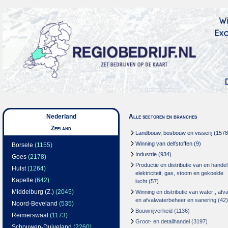
Nederland
Alle sectoren en branches
Zeeland
Landbouw, bosbouw en visserij
(1578
Winning van delfstoffen
(9)
Borsele
(1155)
Industrie
(934)
Goes
(2178)
Productie en distributie van en handel
Hulst
(1264)
elektriciteit, gas, stoom en gekoelde
Kapelle
(642)
lucht
(57)
Middelburg (Z.)
(2045)
Winning en distributie van water;, afva
en afvalwaterbeheer en sanering
(42)
Noord-Beveland
(535)
Bouwnijverheid
(1136)
Reimerswaal
(1173)
Groot- en detailhandel
(3197)
Schouwen-Duiveland
(2260)