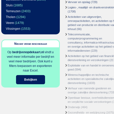
Vervoer en opslag
(729)
Sluis
(1685)
Logies-, maaltijd- en drankverstrekki
Terneuzen
(2403)
(1708)
Tholen
(1294)
Activiteiten van uitgeverijen,
omroepactiviteiten, en activiteiten op 
Veere
(1479)
gebied van productie en distributie va
Vlissingen
(1553)
inhoud
(66)
Telecommunicatie,
computerprogrammering en
consultancy, informatica-infrastructuu
Nieuwe versie beschikbaar
en overige activiteiten op het gebied 
informatiediensten
(229)
Op
bedrijvenopdekaart.nl
vindt u
Activiteiten op het gebied van financië
veel meer informatie per bedrijf en
dienstverlening en verzekeringen
(21
veel meer bedrijven. Ook kunt u
Exploitatie van en handel in onroeren
filters toepassen en exporteren
goed
(594)
naar Excel.
Wetenschappelijke en technische
activiteiten en specialistische zakelijk
Bekijken
dienstverlening
(1633)
Verhuur van roerende goederen en
overige zakelijke dienstverlening
(733
Openbaar bestuur, overheidsdienste
en verplichte sociale verzekeringen
(
Onderwijs
(464)
Gezondheids- en welzijnszorg
(1675)