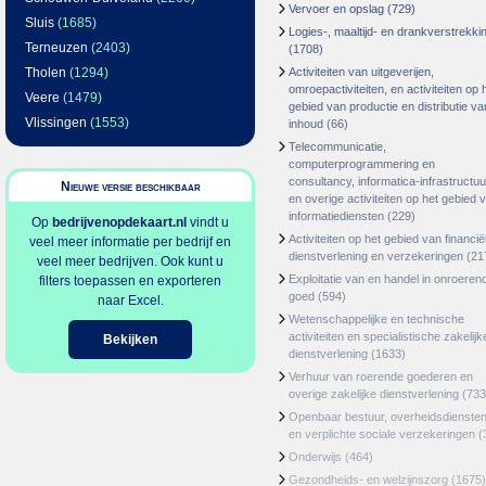
Vervoer en opslag
(729)
Sluis
(1685)
Logies-, maaltijd- en drankverstrekki
Terneuzen
(2403)
(1708)
Tholen
(1294)
Activiteiten van uitgeverijen,
omroepactiviteiten, en activiteiten op 
Veere
(1479)
gebied van productie en distributie va
Vlissingen
(1553)
inhoud
(66)
Telecommunicatie,
computerprogrammering en
consultancy, informatica-infrastructuu
Nieuwe versie beschikbaar
en overige activiteiten op het gebied 
informatiediensten
(229)
Op
bedrijvenopdekaart.nl
vindt u
Activiteiten op het gebied van financië
veel meer informatie per bedrijf en
dienstverlening en verzekeringen
(21
veel meer bedrijven. Ook kunt u
Exploitatie van en handel in onroeren
filters toepassen en exporteren
goed
(594)
naar Excel.
Wetenschappelijke en technische
activiteiten en specialistische zakelijk
Bekijken
dienstverlening
(1633)
Verhuur van roerende goederen en
overige zakelijke dienstverlening
(733
Openbaar bestuur, overheidsdienste
en verplichte sociale verzekeringen
(
Onderwijs
(464)
Gezondheids- en welzijnszorg
(1675)