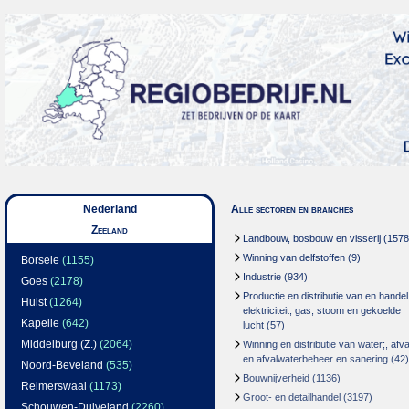
Nederland
Alle sectoren en branches
Zeeland
Landbouw, bosbouw en visserij
(1578
Winning van delfstoffen
(9)
Borsele
(1155)
Industrie
(934)
Goes
(2178)
Productie en distributie van en handel
Hulst
(1264)
elektriciteit, gas, stoom en gekoelde
Kapelle
(642)
lucht
(57)
Middelburg (Z.)
(2064)
Winning en distributie van water;, afva
en afvalwaterbeheer en sanering
(42)
Noord-Beveland
(535)
Bouwnijverheid
(1136)
Reimerswaal
(1173)
Groot- en detailhandel
(3197)
Schouwen-Duiveland
(2260)