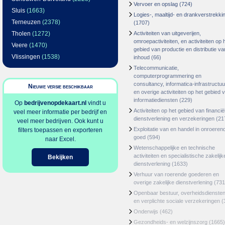
Vervoer en opslag
(724)
Sluis
(1663)
Logies-, maaltijd- en drankverstrekki
Terneuzen
(2378)
(1707)
Tholen
(1272)
Activiteiten van uitgeverijen,
omroepactiviteiten, en activiteiten op 
Veere
(1470)
gebied van productie en distributie va
Vlissingen
(1538)
inhoud
(66)
Telecommunicatie,
computerprogrammering en
consultancy, informatica-infrastructuu
Nieuwe versie beschikbaar
en overige activiteiten op het gebied 
informatiediensten
(229)
Op
bedrijvenopdekaart.nl
vindt u
Activiteiten op het gebied van financië
veel meer informatie per bedrijf en
dienstverlening en verzekeringen
(21
veel meer bedrijven. Ook kunt u
Exploitatie van en handel in onroeren
filters toepassen en exporteren
goed
(594)
naar Excel.
Wetenschappelijke en technische
activiteiten en specialistische zakelijk
Bekijken
dienstverlening
(1633)
Verhuur van roerende goederen en
overige zakelijke dienstverlening
(731
Openbaar bestuur, overheidsdienste
en verplichte sociale verzekeringen
(
Onderwijs
(462)
Gezondheids- en welzijnszorg
(1665)