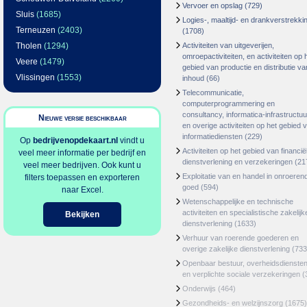
Vervoer en opslag
(729)
Sluis
(1685)
Logies-, maaltijd- en drankverstrekki
Terneuzen
(2403)
(1708)
Tholen
(1294)
Activiteiten van uitgeverijen,
omroepactiviteiten, en activiteiten op 
Veere
(1479)
gebied van productie en distributie va
Vlissingen
(1553)
inhoud
(66)
Telecommunicatie,
computerprogrammering en
consultancy, informatica-infrastructuu
Nieuwe versie beschikbaar
en overige activiteiten op het gebied 
informatiediensten
(229)
Op
bedrijvenopdekaart.nl
vindt u
Activiteiten op het gebied van financië
veel meer informatie per bedrijf en
dienstverlening en verzekeringen
(21
veel meer bedrijven. Ook kunt u
Exploitatie van en handel in onroeren
filters toepassen en exporteren
goed
(594)
naar Excel.
Wetenschappelijke en technische
activiteiten en specialistische zakelijk
Bekijken
dienstverlening
(1633)
Verhuur van roerende goederen en
overige zakelijke dienstverlening
(733
Openbaar bestuur, overheidsdienste
en verplichte sociale verzekeringen
(
Onderwijs
(464)
Gezondheids- en welzijnszorg
(1675)