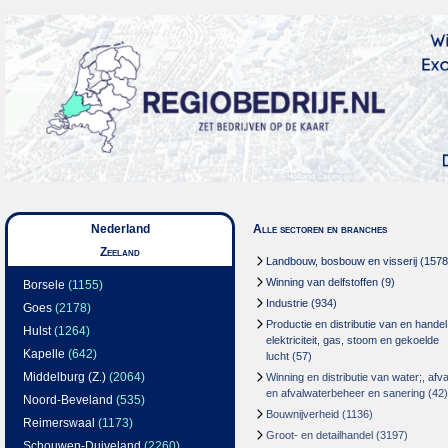
Nederland
Alle sectoren en branches
Zeeland
Landbouw, bosbouw en visserij
(1578
Winning van delfstoffen
(9)
Borsele
(1155)
Industrie
(934)
Goes
(2178)
Productie en distributie van en handel
Hulst
(1264)
elektriciteit, gas, stoom en gekoelde
Kapelle
(642)
lucht
(57)
Middelburg (Z.)
(2064)
Winning en distributie van water;, afva
en afvalwaterbeheer en sanering
(42)
Noord-Beveland
(535)
Bouwnijverheid
(1136)
Reimerswaal
(1173)
Groot- en detailhandel
(3197)
Schouwen-Duiveland
(2260)