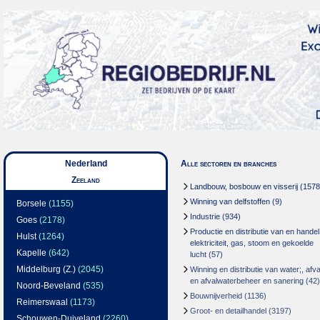
Nederland
Alle sectoren en branches
Zeeland
Landbouw, bosbouw en visserij
(1578
Winning van delfstoffen
(9)
Borsele
(1155)
Industrie
(934)
Goes
(2178)
Productie en distributie van en handel
Hulst
(1264)
elektriciteit, gas, stoom en gekoelde
Kapelle
(642)
lucht
(57)
Middelburg (Z.)
(2045)
Winning en distributie van water;, afva
en afvalwaterbeheer en sanering
(42)
Noord-Beveland
(535)
Bouwnijverheid
(1136)
Reimerswaal
(1173)
Groot- en detailhandel
(3197)
Schouwen-Duiveland
(2260)