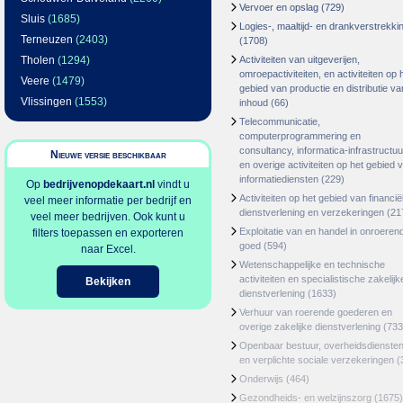
Vervoer en opslag
(729)
Sluis
(1685)
Logies-, maaltijd- en drankverstrekki
Terneuzen
(2403)
(1708)
Tholen
(1294)
Activiteiten van uitgeverijen,
omroepactiviteiten, en activiteiten op 
Veere
(1479)
gebied van productie en distributie va
Vlissingen
(1553)
inhoud
(66)
Telecommunicatie,
computerprogrammering en
consultancy, informatica-infrastructuu
Nieuwe versie beschikbaar
en overige activiteiten op het gebied 
informatiediensten
(229)
Op
bedrijvenopdekaart.nl
vindt u
Activiteiten op het gebied van financië
veel meer informatie per bedrijf en
dienstverlening en verzekeringen
(21
veel meer bedrijven. Ook kunt u
Exploitatie van en handel in onroeren
filters toepassen en exporteren
goed
(594)
naar Excel.
Wetenschappelijke en technische
activiteiten en specialistische zakelijk
Bekijken
dienstverlening
(1633)
Verhuur van roerende goederen en
overige zakelijke dienstverlening
(733
Openbaar bestuur, overheidsdienste
en verplichte sociale verzekeringen
(
Onderwijs
(464)
Gezondheids- en welzijnszorg
(1675)