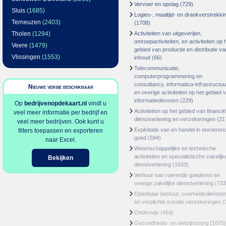
Vervoer en opslag
(729)
Sluis
(1685)
Logies-, maaltijd- en drankverstrekki
Terneuzen
(2403)
(1708)
Tholen
(1294)
Activiteiten van uitgeverijen,
omroepactiviteiten, en activiteiten op 
Veere
(1479)
gebied van productie en distributie va
Vlissingen
(1553)
inhoud
(66)
Telecommunicatie,
computerprogrammering en
consultancy, informatica-infrastructuu
Nieuwe versie beschikbaar
en overige activiteiten op het gebied 
informatiediensten
(229)
Op
bedrijvenopdekaart.nl
vindt u
Activiteiten op het gebied van financië
veel meer informatie per bedrijf en
dienstverlening en verzekeringen
(21
veel meer bedrijven. Ook kunt u
Exploitatie van en handel in onroeren
filters toepassen en exporteren
goed
(594)
naar Excel.
Wetenschappelijke en technische
activiteiten en specialistische zakelijk
Bekijken
dienstverlening
(1633)
Verhuur van roerende goederen en
overige zakelijke dienstverlening
(733
Openbaar bestuur, overheidsdienste
en verplichte sociale verzekeringen
(
Onderwijs
(464)
Gezondheids- en welzijnszorg
(1675)