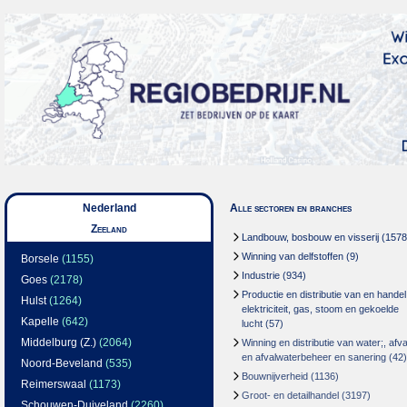
Nederland
Alle sectoren en branches
Zeeland
Landbouw, bosbouw en visserij
(1578
Winning van delfstoffen
(9)
Borsele
(1155)
Industrie
(934)
Goes
(2178)
Productie en distributie van en handel
Hulst
(1264)
elektriciteit, gas, stoom en gekoelde
Kapelle
(642)
lucht
(57)
Middelburg (Z.)
(2064)
Winning en distributie van water;, afva
en afvalwaterbeheer en sanering
(42)
Noord-Beveland
(535)
Bouwnijverheid
(1136)
Reimerswaal
(1173)
Groot- en detailhandel
(3197)
Schouwen-Duiveland
(2260)