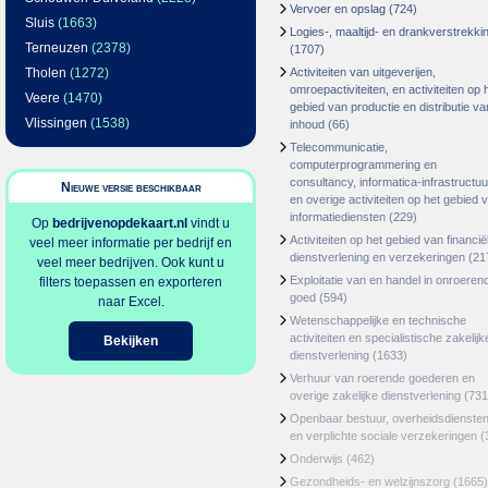
Vervoer en opslag
(724)
Sluis
(1663)
Logies-, maaltijd- en drankverstrekki
Terneuzen
(2378)
(1707)
Tholen
(1272)
Activiteiten van uitgeverijen,
omroepactiviteiten, en activiteiten op 
Veere
(1470)
gebied van productie en distributie va
Vlissingen
(1538)
inhoud
(66)
Telecommunicatie,
computerprogrammering en
consultancy, informatica-infrastructuu
Nieuwe versie beschikbaar
en overige activiteiten op het gebied 
informatiediensten
(229)
Op
bedrijvenopdekaart.nl
vindt u
Activiteiten op het gebied van financië
veel meer informatie per bedrijf en
dienstverlening en verzekeringen
(21
veel meer bedrijven. Ook kunt u
Exploitatie van en handel in onroeren
filters toepassen en exporteren
goed
(594)
naar Excel.
Wetenschappelijke en technische
activiteiten en specialistische zakelijk
Bekijken
dienstverlening
(1633)
Verhuur van roerende goederen en
overige zakelijke dienstverlening
(731
Openbaar bestuur, overheidsdienste
en verplichte sociale verzekeringen
(
Onderwijs
(462)
Gezondheids- en welzijnszorg
(1665)