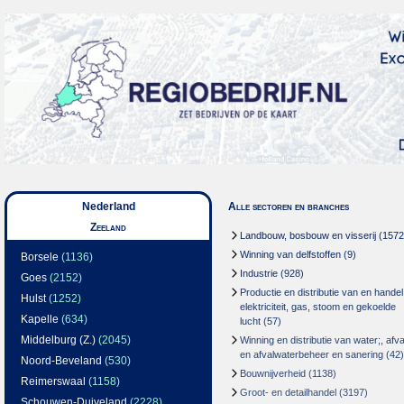
Nederland
Alle sectoren en branches
Zeeland
Landbouw, bosbouw en visserij
(1572
Winning van delfstoffen
(9)
Borsele
(1136)
Industrie
(928)
Goes
(2152)
Productie en distributie van en handel
Hulst
(1252)
elektriciteit, gas, stoom en gekoelde
Kapelle
(634)
lucht
(57)
Middelburg (Z.)
(2045)
Winning en distributie van water;, afva
en afvalwaterbeheer en sanering
(42)
Noord-Beveland
(530)
Bouwnijverheid
(1138)
Reimerswaal
(1158)
Groot- en detailhandel
(3197)
Schouwen-Duiveland
(2228)