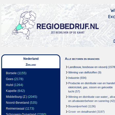
Nederland
Alle sectoren en branches
Zeeland
Landbouw, bosbouw en visserij
(1578
Winning van delfstoffen
(9)
Borsele
(1155)
Industrie
(934)
Goes
(2178)
Productie en distributie van en handel
Hulst
(1264)
elektriciteit, gas, stoom en gekoelde
Kapelle
(642)
lucht
(57)
Middelburg (Z.)
(2045)
Winning en distributie van water;, afva
en afvalwaterbeheer en sanering
(42)
Noord-Beveland
(535)
Bouwnijverheid
(1136)
Reimerswaal
(1173)
Groot- en detailhandel
(3197)
Schouwen-Duiveland
(2260)