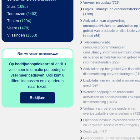
Vervoer en opslag
(729)
Sluis
(1685)
Logies-, maaltijd- en drankverstrekki
Terneuzen
(2403)
(1708)
Tholen
(1294)
Activiteiten van uitgeverijen,
omroepactiviteiten, en activiteiten op 
Veere
(1479)
gebied van productie en distributie va
Vlissingen
(1553)
inhoud
(66)
Telecommunicatie,
computerprogrammering en
consultancy, informatica-infrastructuu
Nieuwe versie beschikbaar
en overige activiteiten op het gebied 
informatiediensten
(229)
Op
bedrijvenopdekaart.nl
vindt u
Activiteiten op het gebied van financië
veel meer informatie per bedrijf en
dienstverlening en verzekeringen
(21
veel meer bedrijven. Ook kunt u
Exploitatie van en handel in onroeren
filters toepassen en exporteren
goed
(594)
naar Excel.
Wetenschappelijke en technische
activiteiten en specialistische zakelijk
Bekijken
dienstverlening
(1633)
Verhuur van roerende goederen en
overige zakelijke dienstverlening
(733
Openbaar bestuur, overheidsdienste
en verplichte sociale verzekeringen
(
Onderwijs
(464)
Gezondheids- en welzijnszorg
(1675)