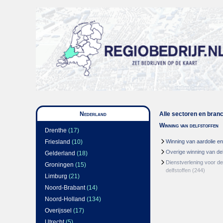
Nederland
Alle sectoren en bran
Winning van delfstoffen
Drenthe
(17)
Friesland
(10)
Winning van aardolie e
Overige winning van del
Gelderland
(18)
Dienstverlening voor de
Groningen
(15)
delfstoffen
(244)
Limburg
(21)
Noord-Brabant
(14)
Noord-Holland
(134)
Overijssel
(17)
Utrecht
(5)