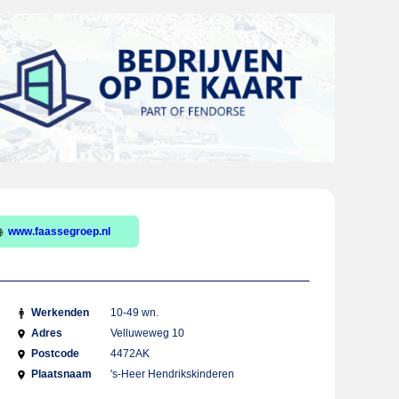
www.faassegroep.nl
Werkenden
10-49 wn.
Adres
Velluweweg 10
Postcode
4472AK
Plaatsnaam
's-Heer Hendrikskinderen