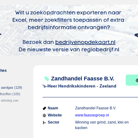
ches
Zandhandel Faasse B.V.
's-Heer Hendrikskinderen - Zeeland
n aardgas
(129)
fstoffen
(105)
 winning van
Naam
Zandhandel Faasse B.V.
Website
www.faassegroep.nl
Sector
Winning van grind, zand, klei en
kaolien