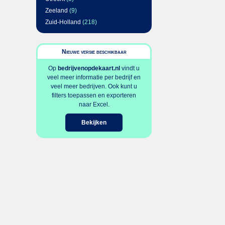
Zeeland
(9)
Zuid-Holland
(218)
Nieuwe versie beschikbaar
Op
bedrijvenopdekaart.nl
vindt u
veel meer informatie per bedrijf en
veel meer bedrijven. Ook kunt u
filters toepassen en exporteren
naar Excel.
Bekijken