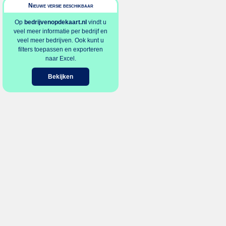
Nieuwe versie beschikbaar
Op
bedrijvenopdekaart.nl
vindt u
veel meer informatie per bedrijf en
veel meer bedrijven. Ook kunt u
filters toepassen en exporteren
naar Excel.
Bekijken