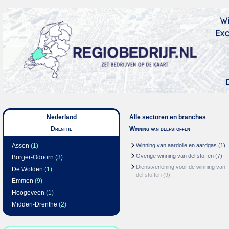
Nederland
Alle sectoren en branches
Drenthe
Winning van delfstoffen
Assen
(1)
Winning van aardolie en aardgas
(1)
Overige winning van delfstoffen
(7)
Borger-Odoorn
(3)
Dienstverlening voor de winning van
De Wolden
(1)
delfstoffen
(9)
Emmen
(9)
Hoogeveen
(1)
Midden-Drenthe
(2)