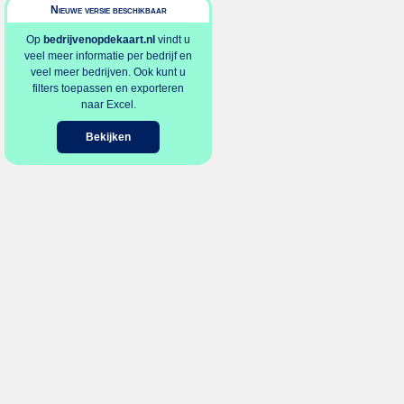
Nieuwe versie beschikbaar
Op
bedrijvenopdekaart.nl
vindt u
veel meer informatie per bedrijf en
veel meer bedrijven. Ook kunt u
filters toepassen en exporteren
naar Excel.
Bekijken