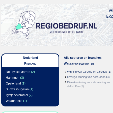
Nederland
Alle sectoren en branches
Friesland
Winning van delfstoffen
De Fryske Marren
(2)
Winning van aardolie en aardgas
(1)
Overige winning van delfstoffen
(4)
Harlingen
(3)
Dienstverlening voor de winning van
Opsterland
(1)
delfstoffen
(5)
Súdwest-Fryslân
(1)
Tytsjerksteradiel
(2)
Waadhoeke
(1)