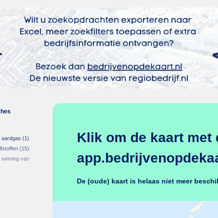
ches
Klik om de kaart met 
n aardgas
(1)
fstoffen
(15)
app.bedrijvenopdekaar
 winning van
De (oude) kaart is helaas niet meer beschi