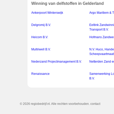
Winning van delfstoffen in Gelderland
Ankerpoort Winterswijk
Argo Maritiem & T
Delgromij B.V.
Eeltink Zandwinn
Transport B.V.
Heicom B.V.
Hofmans Zandwerf
Multriwell B.V.
N.V. Huco, Hande
Scheepvaartmaat
Nederzand Projectmanagement B.V.
Netterden Zand en
Renaissance
Samenwerking L
B.V.
© 2026 regiobedrijf.nl. Alle rechten voorbehouden.
contact