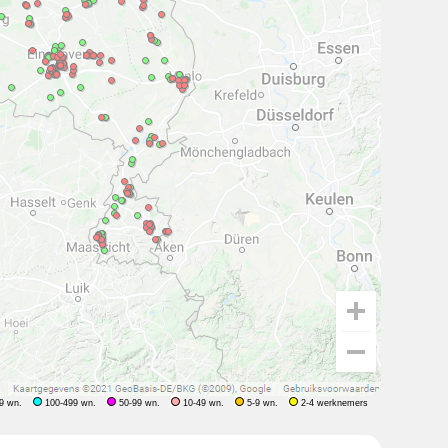
9 wn.
100-499 wn.
50-99 wn.
10-49 wn.
5-9 wn.
2-4 werknemers