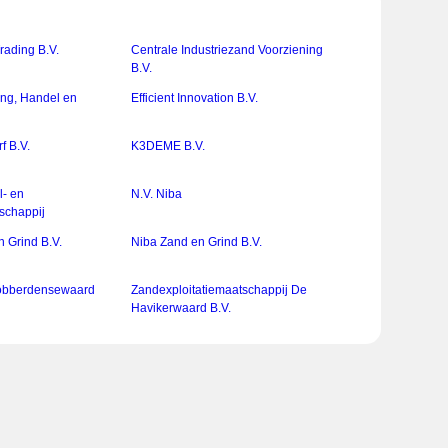
rading B.V.
Centrale Industriezand Voorziening
B.V.
ing, Handel en
Efficient Innovation B.V.
 B.V.
K3DEME B.V.
l- en
N.V. Niba
schappij
 Grind B.V.
Niba Zand en Grind B.V.
obberdensewaard
Zandexploitatiemaatschappij De
Havikerwaard B.V.