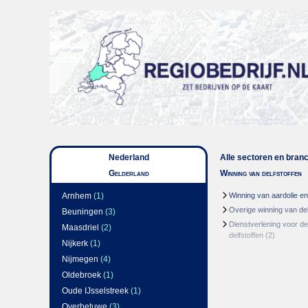
Nederland
Alle sectoren en bran
Gelderland
Winning van delfstoffen
Arnhem
(1)
Winning van aardolie e
Overige winning van del
Beuningen
(3)
Dienstverlening voor de
Maasdriel
(2)
delfstoffen
(2)
Nijkerk
(1)
Nijmegen
(4)
Oldebroek
(1)
Oude IJsselstreek
(1)
Overbetuwe
(3)