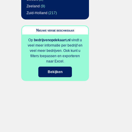
Zeeland
(9)
Zuid-Holland
(217)
Nieuwe versie beschikbaar
Op
bedrijvenopdekaart.nl
vindt u
veel meer informatie per bedrijf en
veel meer bedrijven. Ook kunt u
filters toepassen en exporteren
naar Excel.
Bekijken