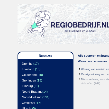
Nederland
Alle sectoren en bran
Winning van delfstoffen
Drenthe
(17)
Friesland
(10)
Winning van aardolie e
Overige winning van del
Gelderland
(18)
Dienstverlening voor de
Groningen
(15)
delfstoffen
(244)
Limburg
(21)
Noord-Brabant
(14)
Noord-Holland
(134)
Overijssel
(17)
Utrecht
(5)