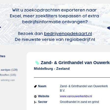
ches
Zand- & Grinthandel van Ouwerke
Middelburg - Zeeland
n aardgas
(128)
fstoffen
(105)
 winning van
Naam
Zand- & Grinthandel van Ouwerkerk
B.V.
Website
www.vanouwerkerkbv.nl
Sector
Groothandel in zand en grind