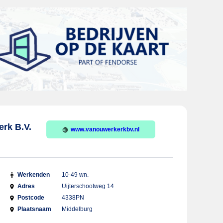
rk B.V.
www.vanouwerkerkbv.nl
Werkenden
10-49 wn.
Adres
Uijterschootweg 14
Postcode
4338PN
Plaatsnaam
Middelburg