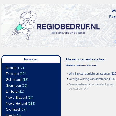
Nederland
Alle sectoren en branches
Winning van delfstoffen
Drenthe
(17)
Friesland
(10)
Winning van aardolie en aardgas
(129
Overige winning van delfstoffen
(105)
Gelderland
(18)
Dienstverlening voor de winning van
Groningen
(15)
delfstoffen
(244)
Limburg
(21)
Noord-Brabant
(14)
Noord-Holland
(134)
Overijssel
(17)
Utrecht
(5)