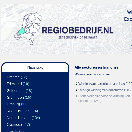
Nederland
Alle sectoren en branches
Winning van delfstoffen
Drenthe
(17)
Friesland
(10)
Winning van aardolie en aardgas
(129
Overige winning van delfstoffen
(105)
Gelderland
(18)
Dienstverlening voor de winning van
Groningen
(15)
delfstoffen
(244)
Limburg
(21)
Noord-Brabant
(14)
Noord-Holland
(134)
Overijssel
(17)
Utrecht
(5)