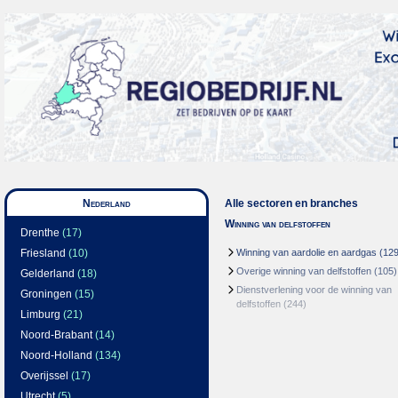
Nederland
Alle sectoren en branches
Winning van delfstoffen
Drenthe
(17)
Friesland
(10)
Winning van aardolie en aardgas
(129
Overige winning van delfstoffen
(105)
Gelderland
(18)
Dienstverlening voor de winning van
Groningen
(15)
delfstoffen
(244)
Limburg
(21)
Noord-Brabant
(14)
Noord-Holland
(134)
Overijssel
(17)
Utrecht
(5)