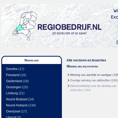
Nederland
Alle sectoren en branches
Winning van delfstoffen
Drenthe
(17)
Friesland
(10)
Winning van aardolie en aardgas
(128
Overige winning van delfstoffen
(105)
Gelderland
(18)
Dienstverlening voor de winning van
Groningen
(15)
delfstoffen
(244)
Limburg
(21)
Noord-Brabant
(14)
Noord-Holland
(134)
Overijssel
(17)
Utrecht
(5)