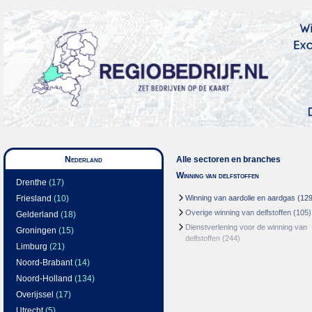
Nederland
Alle sectoren en branches
Winning van delfstoffen
Drenthe
(17)
Friesland
(10)
Winning van aardolie en aardgas
(129
Overige winning van delfstoffen
(105)
Gelderland
(18)
Dienstverlening voor de winning van
Groningen
(15)
delfstoffen
(244)
Limburg
(21)
Noord-Brabant
(14)
Noord-Holland
(134)
Overijssel
(17)
Utrecht
(5)