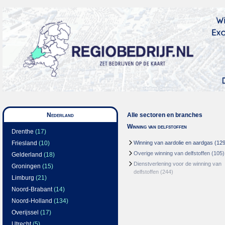
Nederland
Alle sectoren en branches
Winning van delfstoffen
Drenthe
(17)
Friesland
(10)
Winning van aardolie en aardgas
(129
Overige winning van delfstoffen
(105)
Gelderland
(18)
Dienstverlening voor de winning van
Groningen
(15)
delfstoffen
(244)
Limburg
(21)
Noord-Brabant
(14)
Noord-Holland
(134)
Overijssel
(17)
Utrecht
(5)