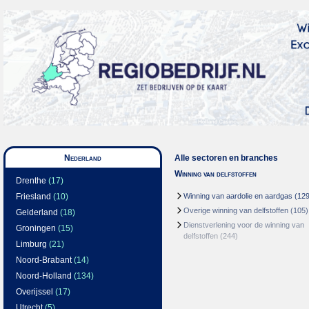
Nederland
Alle sectoren en branches
Winning van delfstoffen
Drenthe
(17)
Friesland
(10)
Winning van aardolie en aardgas
(129
Overige winning van delfstoffen
(105)
Gelderland
(18)
Dienstverlening voor de winning van
Groningen
(15)
delfstoffen
(244)
Limburg
(21)
Noord-Brabant
(14)
Noord-Holland
(134)
Overijssel
(17)
Utrecht
(5)