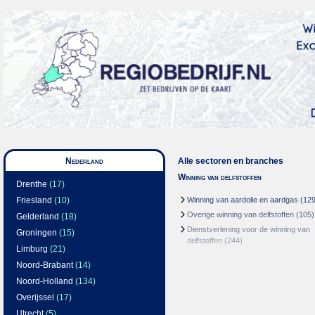
Nederland
Alle sectoren en branches
Winning van delfstoffen
Drenthe
(17)
Friesland
(10)
Winning van aardolie en aardgas
(129
Overige winning van delfstoffen
(105)
Gelderland
(18)
Dienstverlening voor de winning van
Groningen
(15)
delfstoffen
(244)
Limburg
(21)
Noord-Brabant
(14)
Noord-Holland
(134)
Overijssel
(17)
Utrecht
(5)