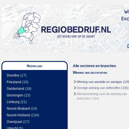
Nederland
Alle sectoren en branches
Winning van delfstoffen
Drenthe
(17)
Friesland
(10)
Winning van aardolie en aardgas
(129
Overige winning van delfstoffen
(105)
Gelderland
(18)
Dienstverlening voor de winning van
Groningen
(15)
delfstoffen
(244)
Limburg
(21)
Noord-Brabant
(14)
Noord-Holland
(134)
Overijssel
(17)
Utrecht
(5)