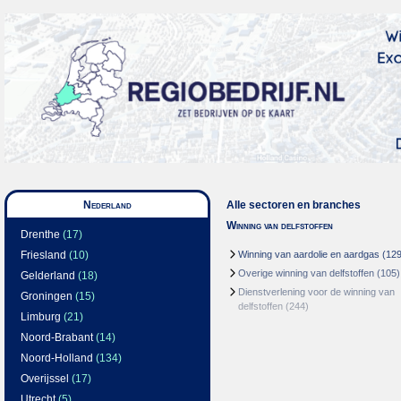
Nederland
Alle sectoren en branches
Winning van delfstoffen
Drenthe
(17)
Friesland
(10)
Winning van aardolie en aardgas
(129
Overige winning van delfstoffen
(105)
Gelderland
(18)
Dienstverlening voor de winning van
Groningen
(15)
delfstoffen
(244)
Limburg
(21)
Noord-Brabant
(14)
Noord-Holland
(134)
Overijssel
(17)
Utrecht
(5)