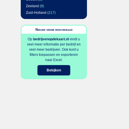
Zeeland
(9)
Zuid-Holland
(217)
Nieuwe versie beschikbaar
Op
bedrijvenopdekaart.nl
vindt u
veel meer informatie per bedrijf en
veel meer bedrijven. Ook kunt u
filters toepassen en exporteren
naar Excel.
Bekijken