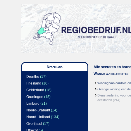
Nederland
Alle sectoren en bran
Winning van delfstoffen
Drenthe
(17)
Friesland
(10)
Winning van aardolie e
Overige winning van del
Gelderland
(18)
Dienstverlening voor de
Groningen
(15)
delfstoffen
(244)
Limburg
(21)
Noord-Brabant
(14)
Noord-Holland
(134)
Overijssel
(17)
Utrecht
(5)