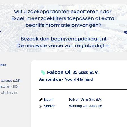
ches
Falcon Oil & Gas B.V.
Amsterdam - Noord-Holland
n aardgas
(128)
fstoffen
(105)
 winning van
Naam
Falcon Oil & Gas B.V.
Sector
Winning van aardolie