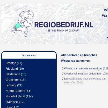
Nederland
Alle sectoren en branches
Winning van delfstoffen
Drenthe
(17)
Friesland
(10)
Winning van aardolie en aardgas
(129
Overige winning van delfstoffen
(105)
Gelderland
(18)
Dienstverlening voor de winning van
Groningen
(15)
delfstoffen
(244)
Limburg
(21)
Noord-Brabant
(14)
Noord-Holland
(134)
Overijssel
(17)
Utrecht
(5)