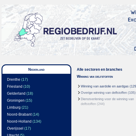
Nederland
Alle sectoren en branches
Winning van delfstoffen
Drenthe
(17)
Friesland
(10)
Winning van aardolie en aardgas
(129
Overige winning van delfstoffen
(105)
Gelderland
(18)
Dienstverlening voor de winning van
Groningen
(15)
delfstoffen
(244)
Limburg
(21)
Noord-Brabant
(14)
Noord-Holland
(134)
Overijssel
(17)
Utrecht
(5)