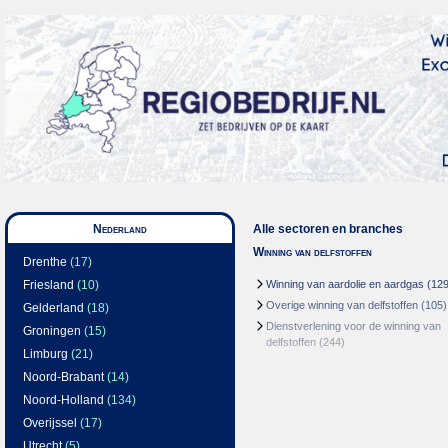
Nederland
Alle sectoren en branches
Winning van delfstoffen
Drenthe
(17)
Friesland
(10)
Winning van aardolie en aardgas
(129
Overige winning van delfstoffen
(105)
Gelderland
(18)
Dienstverlening voor de winning van
Groningen
(15)
delfstoffen
(244)
Limburg
(21)
Noord-Brabant
(14)
Noord-Holland
(134)
Overijssel
(17)
Utrecht
(5)