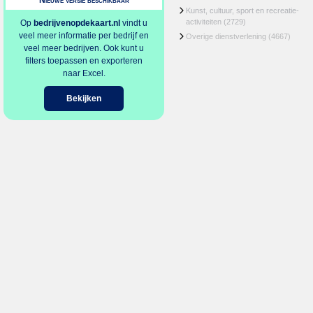
Nieuwe versie beschikbaar
Kunst, cultuur, sport en recreatie-
activiteiten
(2729)
Op
bedrijvenopdekaart.nl
vindt u
veel meer informatie per bedrijf en
Overige dienstverlening
(4667)
veel meer bedrijven. Ook kunt u
filters toepassen en exporteren
naar Excel.
Bekijken