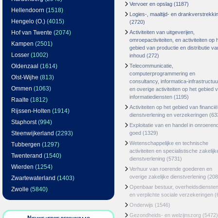
Vervoer en opslag
(1187)
Hellendoorn
(1518)
Logies-, maaltijd- en drankverstrekki
Hengelo (O.)
(4015)
(2720)
Hof van Twente
(2074)
Activiteiten van uitgeverijen,
omroepactiviteiten, en activiteiten op 
Kampen
(2501)
gebied van productie en distributie va
Losser
(1002)
inhoud
(272)
Oldenzaal
(1614)
Telecommunicatie,
computerprogrammering en
Olst-Wijhe
(813)
consultancy, informatica-infrastructuu
Ommen
(1063)
en overige activiteiten op het gebied 
informatiediensten
(1195)
Raalte
(1812)
Activiteiten op het gebied van financië
Rijssen-Holten
(1914)
dienstverlening en verzekeringen
(63
Staphorst
(994)
Exploitatie van en handel in onroeren
Steenwijkerland
(2293)
goed
(1329)
Wetenschappelijke en technische
Tubbergen
(1297)
activiteiten en specialistische zakelijk
Twenterand
(1540)
dienstverlening
(5731)
Wierden
(1254)
Verhuur van roerende goederen en
overige zakelijke dienstverlening
(208
Zwartewaterland
(1403)
Openbaar bestuur, overheidsdienste
Zwolle
(5840)
en verplichte sociale verzekeringen
(
Onderwijs
(1546)
Gezondheids- en welzijnszorg
(5472)