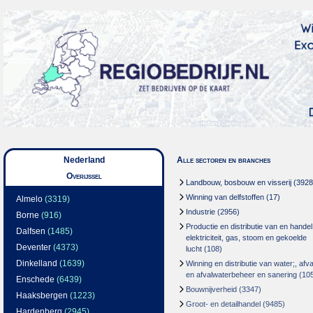
Nederland
Alle sectoren en branches
Overijssel
Landbouw, bosbouw en visserij
(3928
Winning van delfstoffen
(17)
Almelo
(3319)
Industrie
(2956)
Borne
(916)
Productie en distributie van en handel
Dalfsen
(1485)
elektriciteit, gas, stoom en gekoelde
Deventer
(4373)
lucht
(108)
Dinkelland
(1639)
Winning en distributie van water;, afva
en afvalwaterbeheer en sanering
(10
Enschede
(6439)
Bouwnijverheid
(3347)
Haaksbergen
(1223)
Groot- en detailhandel
(9485)
Hardenberg
(2945)