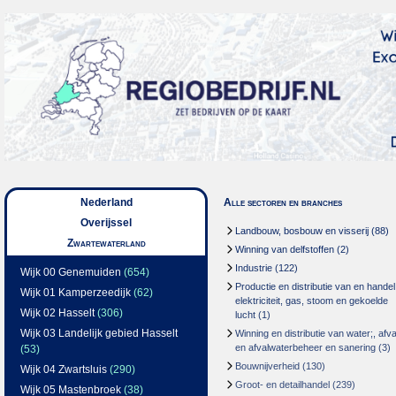
Nederland
Alle sectoren en branches
Overijssel
Landbouw, bosbouw en visserij
(88)
Zwartewaterland
Winning van delfstoffen
(2)
Industrie
(122)
Wijk 00 Genemuiden
(654)
Productie en distributie van en handel
Wijk 01 Kamperzeedijk
(62)
elektriciteit, gas, stoom en gekoelde
Wijk 02 Hasselt
(306)
lucht
(1)
Wijk 03 Landelijk gebied Hasselt
Winning en distributie van water;, afva
en afvalwaterbeheer en sanering
(3)
(53)
Bouwnijverheid
(130)
Wijk 04 Zwartsluis
(290)
Groot- en detailhandel
(239)
Wijk 05 Mastenbroek
(38)