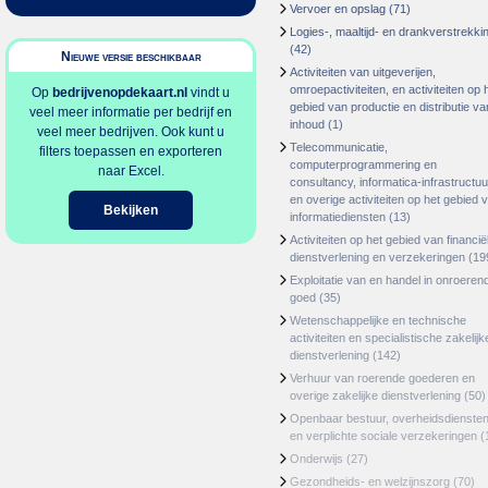
Vervoer en opslag
(71)
Logies-, maaltijd- en drankverstrekki
(42)
Nieuwe versie beschikbaar
Activiteiten van uitgeverijen,
omroepactiviteiten, en activiteiten op 
Op
bedrijvenopdekaart.nl
vindt u
gebied van productie en distributie va
veel meer informatie per bedrijf en
inhoud
(1)
veel meer bedrijven. Ook kunt u
Telecommunicatie,
filters toepassen en exporteren
computerprogrammering en
naar Excel.
consultancy, informatica-infrastructuu
en overige activiteiten op het gebied 
Bekijken
informatiediensten
(13)
Activiteiten op het gebied van financië
dienstverlening en verzekeringen
(19
Exploitatie van en handel in onroeren
goed
(35)
Wetenschappelijke en technische
activiteiten en specialistische zakelijk
dienstverlening
(142)
Verhuur van roerende goederen en
overige zakelijke dienstverlening
(50)
Openbaar bestuur, overheidsdienste
en verplichte sociale verzekeringen
(
Onderwijs
(27)
Gezondheids- en welzijnszorg
(70)