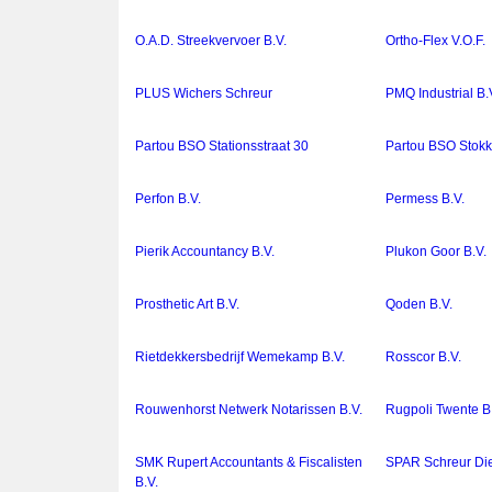
O.A.D. Streekvervoer B.V.
Ortho-Flex V.O.F.
PLUS Wichers Schreur
PMQ Industrial B.
Partou BSO Stationsstraat 30
Partou BSO Stok
Perfon B.V.
Permess B.V.
Pierik Accountancy B.V.
Plukon Goor B.V.
Prosthetic Art B.V.
Qoden B.V.
Rietdekkersbedrijf Wemekamp B.V.
Rosscor B.V.
Rouwenhorst Netwerk Notarissen B.V.
Rugpoli Twente B
SMK Rupert Accountants & Fiscalisten
SPAR Schreur Di
B.V.