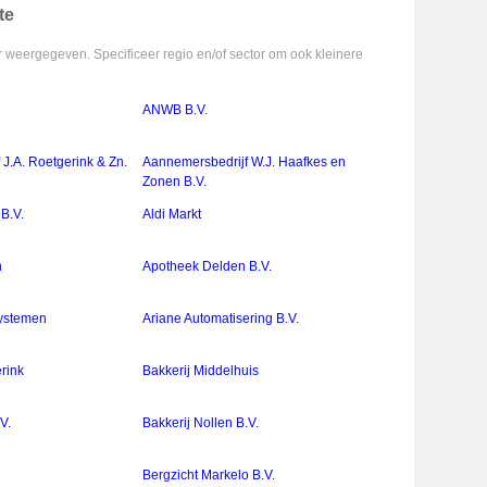
te
 weergegeven. Specificeer regio en/of sector om ook kleinere
ANWB B.V.
J.A. Roetgerink & Zn.
Aannemersbedrijf W.J. Haafkes en
Zonen B.V.
B.V.
Aldi Markt
n
Apotheek Delden B.V.
systemen
Ariane Automatisering B.V.
erink
Bakkerij Middelhuis
V.
Bakkerij Nollen B.V.
Bergzicht Markelo B.V.