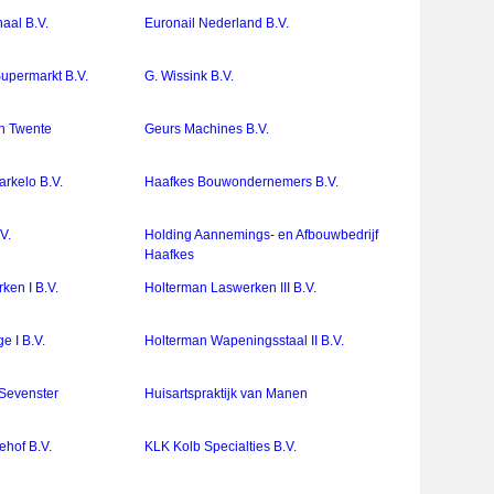
naal B.V.
Euronail Nederland B.V.
upermarkt B.V.
G. Wissink B.V.
n Twente
Geurs Machines B.V.
rkelo B.V.
Haafkes Bouwondernemers B.V.
V.
Holding Aannemings- en Afbouwbedrijf
Haafkes
ken I B.V.
Holterman Laswerken III B.V.
e I B.V.
Holterman Wapeningsstaal II B.V.
 Sevenster
Huisartspraktijk van Manen
Vehof B.V.
KLK Kolb Specialties B.V.