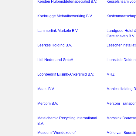
Kersten Hulpmiddelenspecialist B.V.
Kessels team voor
Koebrugge Metaalbewerking B.V.
Kostenmaatschap
Lammertink Markelo B.V.
Landgoed Hotel &
Carelshaven B.V.
Leerkes Holding B.V.
Lesscher Installat
Lidl Nederland GmbH
Lionsclub Delden
Loonbedrijf Eijsink-Ankersmid B.V.
MHZ
Maats B.V.
Manico Holding B
Mercom B.V.
Mercom Transport
Metalchemic Recycling International
Morssink Bouwmat
B.V.
Museum "Wendezoele"
Mölle van Buursi