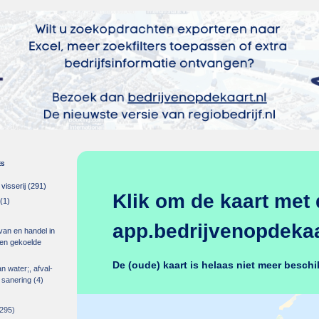
es
isserij
(291)
Klik om de kaart met 
(1)
app.bedrijvenopdekaar
 van en handel in
m en gekoelde
De (oude) kaart is helaas niet meer beschi
an water;, afval-
 sanering
(4)
295)