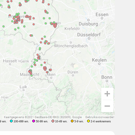
9 wn.
100-499 wn.
50-99 wn.
10-49 wn.
5-9 wn.
2-4 werknemers