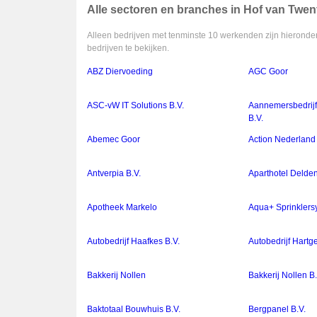
Alle sectoren en branches in Hof van Twen
Alleen bedrijven met tenminste 10 werkenden zijn hieronder
bedrijven te bekijken.
ABZ Diervoeding
AGC Goor
ASC-vW IT Solutions B.V.
Aannemersbedrijf 
B.V.
Abemec Goor
Action Nederland 
Antverpia B.V.
Aparthotel Delde
Apotheek Markelo
Aqua+ Sprinkler
Autobedrijf Haafkes B.V.
Autobedrijf Hartg
Bakkerij Nollen
Bakkerij Nollen B.
Baktotaal Bouwhuis B.V.
Bergpanel B.V.