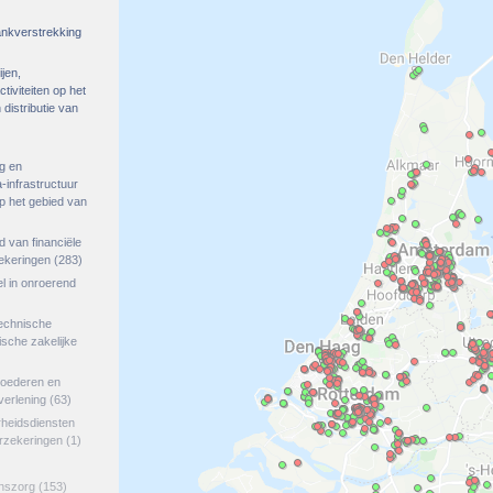
rankverstrekking
ijen,
tiviteiten op het
distributie van
g en
-infrastructuur
op het gebied van
ed van financiële
zekeringen
(283)
el in onroerend
echnische
tische zakelijke
goederen en
verlening
(63)
rheidsdiensten
erzekeringen
(1)
jnszorg
(153)