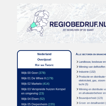
Nederland
Alle sectoren en branch
Overijssel
Landbouw, bosbouw en v
Hof van Twente
Winning van delfstoffen
Industrie
(132)
Wijk 00 Goor
(378)
Productie en distributie
Wijk 01 De Whee II
(179)
elektriciteit, gas, stoo
Wijk 02 Markelo
(414)
lucht
(5)
Wijk 03 Verspreide huizen Kerspel
Winning en distributie v
en afvalwaterbeheer en
en omgeving
(23)
Bouwnijverheid
(123)
Wijk 04 Elsen
(52)
Groot- en detailhandel
(
Wijk 05 Diepenheim
(155)