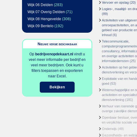
Vervoer en opslag
(20)
Wijk 06 Delden
(283)
Logies-, maaltijd- en d
Wijk 07 Overig Delden
(71)
(89)
Wijk 08 Hengevelde
(308)
Activiteiten van uitgever
omroepactiviteiten, en ac
Wijk 09 Bentelo
(192)
gebied van productie en 
inhoud
(6)
Telecommunicatie,
Nieuwe versie beschikbaar
computerprogrammerin
consultancy, informatica
Op
bedrijvenopdekaart.nl
vindt u
en overige activiteiten 
veel meer informatie per bedrijf en
informatiediensten
(25)
veel meer bedrijven. Ook kunt u
Activiteiten op het gebi
filters toepassen en exporteren
dienstverlening en ver
naar Excel.
Exploitatie van en hand
goed
(53)
Bekijken
Wetenschappelijke en t
activiteiten en specialis
dienstverlening
(181)
Verhuur van roerende 
overige zakelijke dienst
Openbaar bestuur, ove
en verplichte sociale v
Onderwijs
(49)
Gezondheids- en welzi