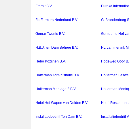
Eternit B.V.
Eureka Internatio
ForFarmers Nederland B.V.
G. Brandenbarg S
Gemar Twente B.V.
Gemeente Hof va
H.B.J. ten Dam Beheer B.V.
HL Lammertink Ma
Hebo Kozijnen B.V.
Hogeweg Goor B.
Holterman Administratie B.V.
Holterman Laswer
Holterman Montage 2 B.V.
Holterman Montag
Hotel Het Wapen van Delden B.V.
Hotel Restaurant
Installatiebedrijf Ten Dam B.V.
Installatiebedrijf 