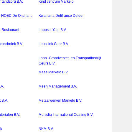
 tandzorg B.V.
Kind centrum Markelo
 HOED De Oliphant
Kwalitaria Delifrance Delden
 Restaurant
Lappset Yalp B.V.
ietechniek B.V.
Leussink Goor B.V.
Loon- Grondverzet- en Transportbedrijf
Geurs B.V.
Maas Markelo B.V.
.V.
Meen Management B.V.
 B.V.
Metaalwerken Markelo B.V.
erialen B.V.
Multistiq International Coating B.V.
nk
NKM B.V.