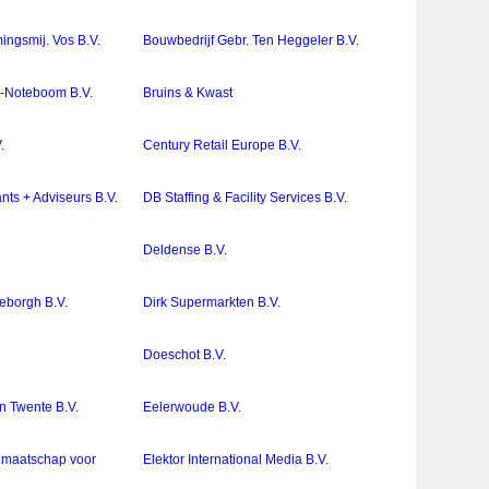
ngsmij. Vos B.V.
Bouwbedrijf Gebr. Ten Heggeler B.V.
k-Noteboom B.V.
Bruins & Kwast
.
Century Retail Europe B.V.
ts + Adviseurs B.V.
DB Staffing & Facility Services B.V.
Deldense B.V.
eborgh B.V.
Dirk Supermarkten B.V.
Doeschot B.V.
n Twente B.V.
Eelerwoude B.V.
nk maatschap voor
Elektor International Media B.V.