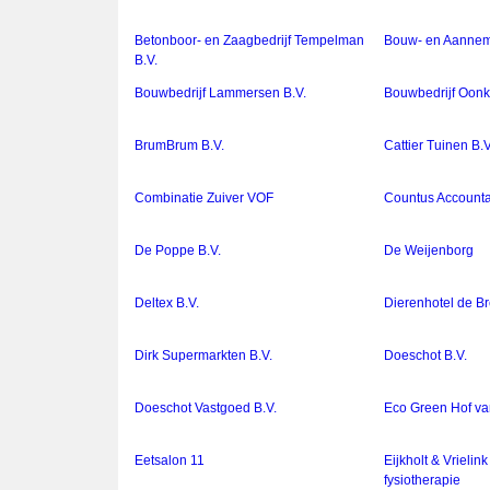
Betonboor- en Zaagbedrijf Tempelman
Bouw- en Aannemi
B.V.
Bouwbedrijf Lammersen B.V.
Bouwbedrijf Oon
BrumBrum B.V.
Cattier Tuinen B.V
Combinatie Zuiver VOF
Countus Accountan
De Poppe B.V.
De Weijenborg
Deltex B.V.
Dierenhotel de Br
Dirk Supermarkten B.V.
Doeschot B.V.
Doeschot Vastgoed B.V.
Eco Green Hof va
Eetsalon 11
Eijkholt & Vrieli
fysiotherapie