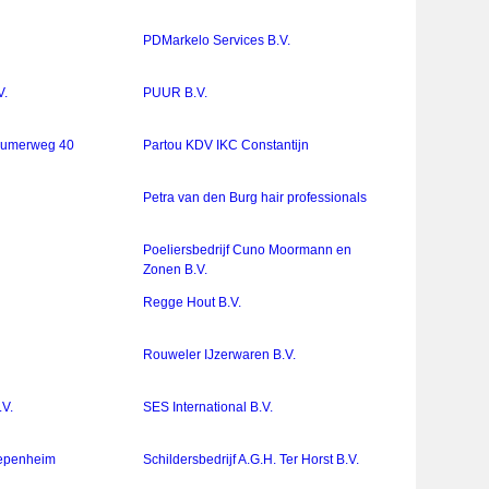
PDMarkelo Services B.V.
V.
PUUR B.V.
kumerweg 40
Partou KDV IKC Constantijn
Petra van den Burg hair professionals
Poeliersbedrijf Cuno Moormann en
Zonen B.V.
Regge Hout B.V.
Rouweler IJzerwaren B.V.
.V.
SES International B.V.
epenheim
Schildersbedrijf A.G.H. Ter Horst B.V.