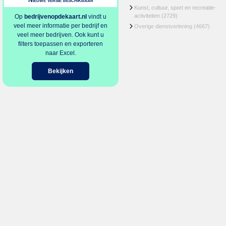
Nieuwe versie beschikbaar
Kunst, cultuur, sport en recreatie-
activiteiten
(2729)
Op
bedrijvenopdekaart.nl
vindt u
veel meer informatie per bedrijf en
Overige dienstverlening
(4667)
veel meer bedrijven. Ook kunt u
filters toepassen en exporteren
naar Excel.
Bekijken