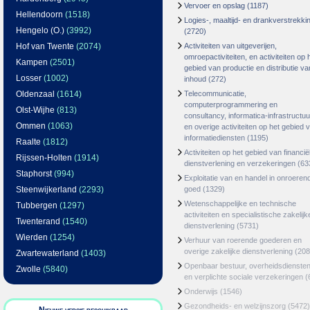
Vervoer en opslag
(1187)
Hellendoorn
(1518)
Logies-, maaltijd- en drankverstrekki
Hengelo (O.)
(3992)
(2720)
Hof van Twente
(2074)
Activiteiten van uitgeverijen,
omroepactiviteiten, en activiteiten op 
Kampen
(2501)
gebied van productie en distributie va
Losser
(1002)
inhoud
(272)
Oldenzaal
(1614)
Telecommunicatie,
computerprogrammering en
Olst-Wijhe
(813)
consultancy, informatica-infrastructuu
Ommen
(1063)
en overige activiteiten op het gebied 
informatiediensten
(1195)
Raalte
(1812)
Activiteiten op het gebied van financië
Rijssen-Holten
(1914)
dienstverlening en verzekeringen
(63
Staphorst
(994)
Exploitatie van en handel in onroeren
Steenwijkerland
(2293)
goed
(1329)
Wetenschappelijke en technische
Tubbergen
(1297)
activiteiten en specialistische zakelijk
Twenterand
(1540)
dienstverlening
(5731)
Wierden
(1254)
Verhuur van roerende goederen en
overige zakelijke dienstverlening
(208
Zwartewaterland
(1403)
Openbaar bestuur, overheidsdienste
Zwolle
(5840)
en verplichte sociale verzekeringen
(
Onderwijs
(1546)
Gezondheids- en welzijnszorg
(5472)