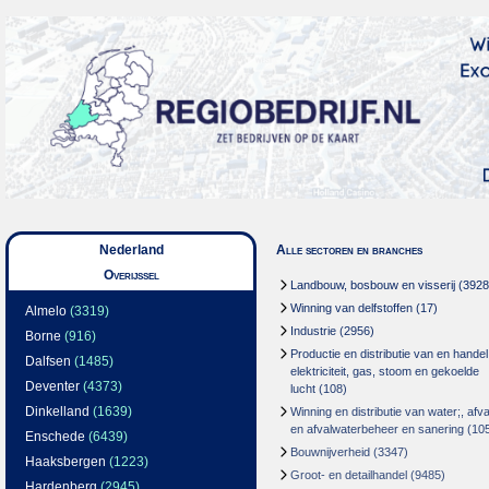
Nederland
Alle sectoren en branches
Overijssel
Landbouw, bosbouw en visserij
(3928
Winning van delfstoffen
(17)
Almelo
(3319)
Industrie
(2956)
Borne
(916)
Productie en distributie van en handel
Dalfsen
(1485)
elektriciteit, gas, stoom en gekoelde
Deventer
(4373)
lucht
(108)
Dinkelland
(1639)
Winning en distributie van water;, afva
en afvalwaterbeheer en sanering
(10
Enschede
(6439)
Bouwnijverheid
(3347)
Haaksbergen
(1223)
Groot- en detailhandel
(9485)
Hardenberg
(2945)