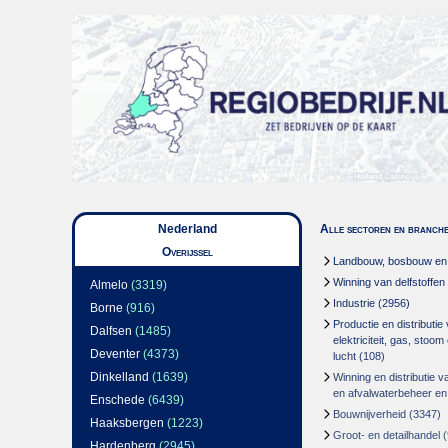
Nederland
Alle sectoren en branch
Overijssel
Landbouw, bosbouw en v
Winning van delfstoffen
Almelo
(3319)
Industrie
(2956)
Borne
(916)
Productie en distributie
Dalfsen
(1485)
elektriciteit, gas, stoo
Deventer
(4373)
lucht
(108)
Dinkelland
(1639)
Winning en distributie v
en afvalwaterbeheer en
Enschede
(6439)
Bouwnijverheid
(3347)
Haaksbergen
(1223)
Groot- en detailhandel
(
Hardenberg
(2945)