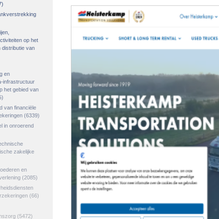
7)
rankverstrekking
ijen,
tiviteiten op het
distributie van
g en
-infrastructuur
op het gebied van
5)
ed van financiële
zekeringen
(6339)
el in onroerend
echnische
tische zakelijke
goederen en
verlening
(2085)
rheidsdiensten
erzekeringen
(66)
jnszorg
(5472)