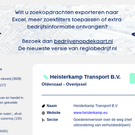
es
Heisterkamp Transport B.V.
isserij
(3928)
Oldenzaal - Overijssel
(17)
 van en handel in
m en gekoelde
Naam
Heisterkamp Transport B.V.
Website
www.heisterkamp.eu
an water;, afval-
 sanering
(105)
Sector
Goederenvervoer over de weg (met
uitzondering van verhuisbedrijven)
9485)