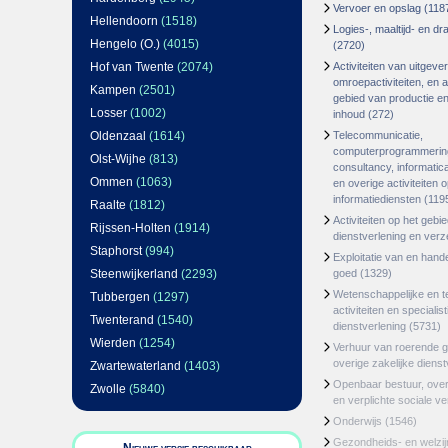
Vervoer en opslag
(118
Hellendoorn
(1518)
Logies-, maaltijd- en d
Hengelo (O.)
(4015)
(2720)
Hof van Twente
(2074)
Activiteiten van uitgever
omroepactiviteiten, en ac
Kampen
(2501)
gebied van productie en 
Losser
(1002)
inhoud
(272)
Oldenzaal
(1614)
Telecommunicatie,
computerprogrammerin
Olst-Wijhe
(813)
consultancy, informatica
Ommen
(1063)
en overige activiteiten 
informatiediensten
(119
Raalte
(1812)
Activiteiten op het gebi
Rijssen-Holten
(1914)
dienstverlening en ver
Staphorst
(994)
Exploitatie van en hand
Steenwijkerland
(2293)
goed
(1329)
Wetenschappelijke en t
Tubbergen
(1297)
activiteiten en specialis
Twenterand
(1540)
dienstverlening
(5731)
Wierden
(1254)
Verhuur van roerende 
overige zakelijke dienst
Zwartewaterland
(1403)
Openbaar bestuur, ove
Zwolle
(5840)
en verplichte sociale v
Onderwijs
(1546)
Gezondheids- en welzi