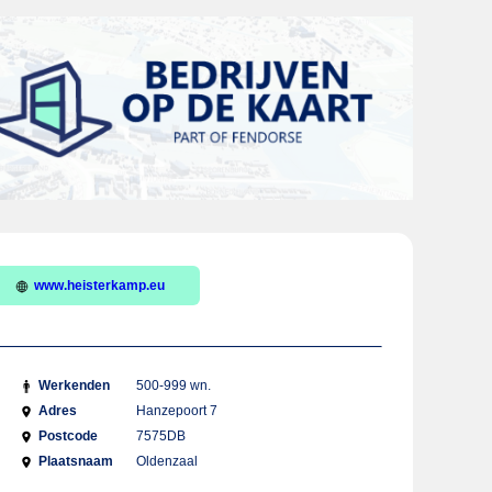
www.heisterkamp.eu
Werkenden
500-999 wn.
Adres
Hanzepoort 7
Postcode
7575DB
Plaatsnaam
Oldenzaal