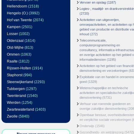
Vervoer en opslag
(1187)
Hellendoorn
(1518)
Logies-, maaltijd- en drankverstrekki
Hengelo (O.)
(3992)
(2720)
Hof van Twente
(2074)
Activiteiten van uitgeverijen,
omroepactiviteiten, en activiteiten op 
Kampen
(2501)
gebied van productie en distributie va
Losser
(1002)
inhoud
(272)
Oldenzaal
(1614)
Telecommunicatie,
computerprogrammering en
Olst-Wijhe
(813)
consultancy, informatica-infrastructuu
Ommen
(1063)
en overige activiteiten op het gebied 
informatiediensten
(1195)
Raalte
(1812)
Activiteiten op het gebied van financië
Rijssen-Holten
(1914)
dienstverlening en verzekeringen
(63
Staphorst
(994)
Exploitatie van en handel in onroeren
Steenwijkerland
(2293)
goed
(1329)
Wetenschappelijke en technische
Tubbergen
(1297)
activiteiten en specialistische zakelijk
Twenterand
(1540)
dienstverlening
(5731)
Wierden
(1254)
Verhuur van roerende goederen en
overige zakelijke dienstverlening
(208
Zwartewaterland
(1403)
Openbaar bestuur, overheidsdienste
Zwolle
(5840)
en verplichte sociale verzekeringen
(
Onderwijs
(1546)
Gezondheids- en welzijnszorg
(5472)