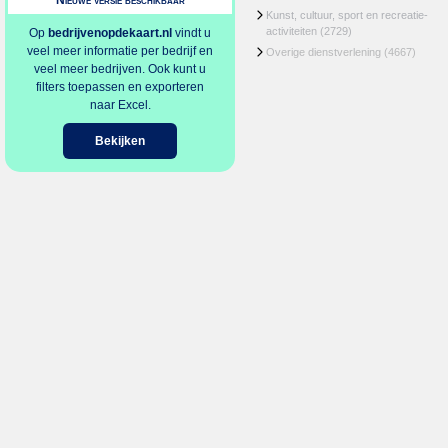
Nieuwe versie beschikbaar
Kunst, cultuur, sport en recreatie-
activiteiten
(2729)
Op
bedrijvenopdekaart.nl
vindt u
veel meer informatie per bedrijf en
Overige dienstverlening
(4667)
veel meer bedrijven. Ook kunt u
filters toepassen en exporteren
naar Excel.
Bekijken