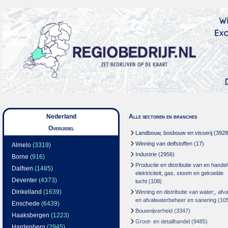
Nederland
Alle sectoren en branches
Overijssel
Landbouw, bosbouw en visserij
(3928
Winning van delfstoffen
(17)
Almelo
(3319)
Industrie
(2956)
Borne
(916)
Productie en distributie van en handel
Dalfsen
(1485)
elektriciteit, gas, stoom en gekoelde
Deventer
(4373)
lucht
(108)
Dinkelland
(1639)
Winning en distributie van water;, afva
en afvalwaterbeheer en sanering
(10
Enschede
(6439)
Bouwnijverheid
(3347)
Haaksbergen
(1223)
Groot- en detailhandel
(9485)
Hardenberg
(2945)