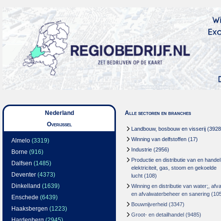
Nederland
Alle sectoren en branches
Overijssel
Landbouw, bosbouw en visserij
(3928
Winning van delfstoffen
(17)
Almelo
(3319)
Industrie
(2956)
Borne
(916)
Productie en distributie van en handel
Dalfsen
(1485)
elektriciteit, gas, stoom en gekoelde
Deventer
(4373)
lucht
(108)
Dinkelland
(1639)
Winning en distributie van water;, afva
en afvalwaterbeheer en sanering
(10
Enschede
(6439)
Bouwnijverheid
(3347)
Haaksbergen
(1223)
Groot- en detailhandel
(9485)
Hardenberg
(2945)