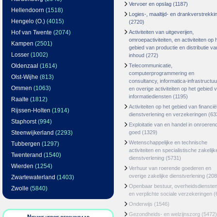
Vervoer en opslag
(1187)
Hellendoorn
(1518)
Logies-, maaltijd- en drankverstrekki
Hengelo (O.)
(4015)
(2720)
Hof van Twente
(2074)
Activiteiten van uitgeverijen,
omroepactiviteiten, en activiteiten op 
Kampen
(2501)
gebied van productie en distributie va
Losser
(1002)
inhoud
(272)
Oldenzaal
(1614)
Telecommunicatie,
computerprogrammering en
Olst-Wijhe
(813)
consultancy, informatica-infrastructuu
Ommen
(1063)
en overige activiteiten op het gebied 
informatiediensten
(1195)
Raalte
(1812)
Activiteiten op het gebied van financië
Rijssen-Holten
(1914)
dienstverlening en verzekeringen
(63
Staphorst
(994)
Exploitatie van en handel in onroeren
Steenwijkerland
(2293)
goed
(1329)
Wetenschappelijke en technische
Tubbergen
(1297)
activiteiten en specialistische zakelijk
Twenterand
(1540)
dienstverlening
(5731)
Wierden
(1254)
Verhuur van roerende goederen en
overige zakelijke dienstverlening
(208
Zwartewaterland
(1403)
Openbaar bestuur, overheidsdienste
Zwolle
(5840)
en verplichte sociale verzekeringen
(
Onderwijs
(1546)
Gezondheids- en welzijnszorg
(5472)