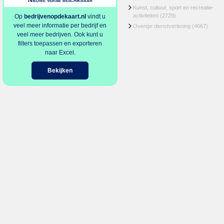
Nieuwe versie beschikbaar
Kunst, cultuur, sport en recreatie-
activiteiten
(2729)
Op
bedrijvenopdekaart.nl
vindt u
veel meer informatie per bedrijf en
Overige dienstverlening
(4667)
veel meer bedrijven. Ook kunt u
filters toepassen en exporteren
naar Excel.
Bekijken