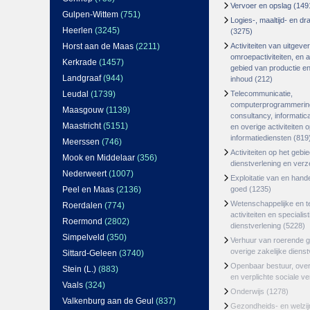
Vervoer en opslag
(149
Gulpen-Wittem
(751)
Logies-, maaltijd- en d
Heerlen
(3245)
(3275)
Horst aan de Maas
(2211)
Activiteiten van uitgever
omroepactiviteiten, en ac
Kerkrade
(1457)
gebied van productie en 
Landgraaf
(944)
inhoud
(212)
Leudal
(1739)
Telecommunicatie,
computerprogrammerin
Maasgouw
(1139)
consultancy, informatica
Maastricht
(5151)
en overige activiteiten 
informatiediensten
(819
Meerssen
(746)
Activiteiten op het gebi
Mook en Middelaar
(356)
dienstverlening en ver
Nederweert
(1007)
Exploitatie van en hand
Peel en Maas
(2136)
goed
(1235)
Wetenschappelijke en t
Roerdalen
(774)
activiteiten en specialis
Roermond
(2802)
dienstverlening
(5228)
Simpelveld
(350)
Verhuur van roerende 
overige zakelijke dienst
Sittard-Geleen
(3740)
Openbaar bestuur, ove
Stein (L.)
(883)
en verplichte sociale v
Vaals
(324)
Onderwijs
(1278)
Valkenburg aan de Geul
(837)
Gezondheids- en welzi