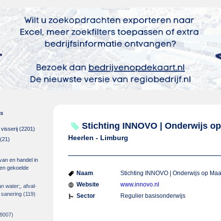
es
Stichting INNOVO | Onderwijs o
isserij
(2201)
Heerlen - Limburg
(21)
 van en handel in
m en gekoelde
Naam
Stichting INNOVO | Onderwijs op Maa
Website
www.innovo.nl
an water;, afval-
 sanering
(119)
Sector
Regulier basisonderwijs
8007)