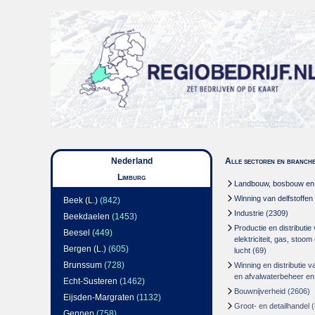
Nederland
Alle sectoren en branch
Limburg
Landbouw, bosbouw en v
Winning van delfstoffen
Beek (L.)
(842)
Industrie
(2309)
Beekdaelen
(1453)
Productie en distributie
Beesel
(449)
elektriciteit, gas, stoo
Bergen (L.)
(605)
lucht
(69)
Brunssum
(728)
Winning en distributie v
en afvalwaterbeheer en
Echt-Susteren
(1462)
Bouwnijverheid
(2606)
Eijsden-Margraten
(1132)
Groot- en detailhandel
(
Gennep
(758)