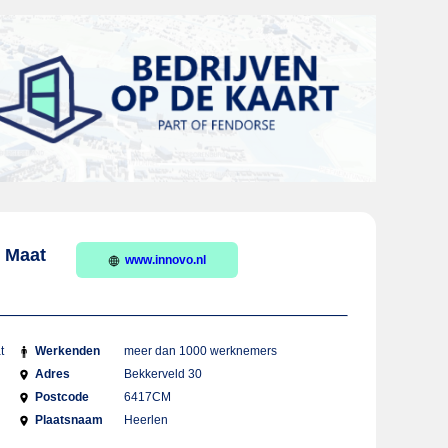
p Maat
www.innovo.nl
t
Werkenden
meer dan 1000 werknemers
Adres
Bekkerveld 30
Postcode
6417CM
Plaatsnaam
Heerlen