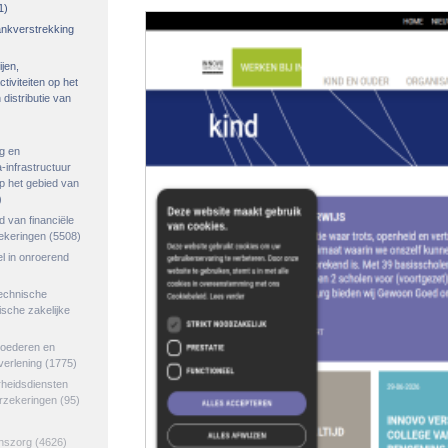
1)
rankverstrekking
ijen,
tiviteiten op het
distributie van
g en
-infrastructuur
op het gebied van
)
ed van financiële
zekeringen
(5508)
el in onroerend
echnische
tische zakelijke
goederen en
verlening
(1775)
rheidsdiensten
erzekeringen
(95)
jnszorg
(4626)