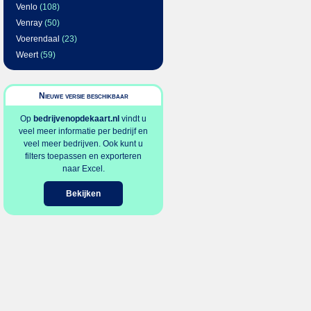
Venlo
(108)
Venray
(50)
Voerendaal
(23)
Weert
(59)
Nieuwe versie beschikbaar
Op
bedrijvenopdekaart.nl
vindt u
veel meer informatie per bedrijf en
veel meer bedrijven. Ook kunt u
filters toepassen en exporteren
naar Excel.
Bekijken