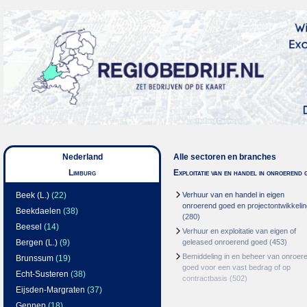
Nederland
Alle sectoren en branches
Limburg
Exploitatie van en handel in onroerend 
Beek (L.)
(22)
Verhuur van en handel in eigen
onroerend goed en projectontwikkelin
Beekdaelen
(38)
(280)
Beesel
(14)
Verhuur en exploitatie van eigen of
Bergen (L.)
(9)
geleased onroerend goed
(453)
Bemiddeling in en beheer van onroer
Brunssum
(19)
goed voor een vast bedrag of op
Echt-Susteren
(38)
contractbasis
(502)
Eijsden-Margraten
(37)
Gennep
(18)