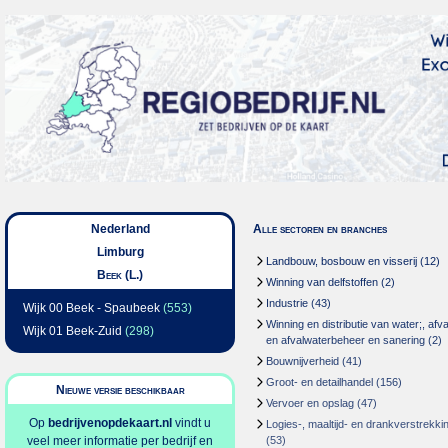
Nederland
Alle sectoren en branches
Limburg
Landbouw, bosbouw en visserij
(12)
Beek (L.)
Winning van delfstoffen
(2)
Industrie
(43)
Wijk 00 Beek - Spaubeek
(553)
Winning en distributie van water;, afva
Wijk 01 Beek-Zuid
(298)
en afvalwaterbeheer en sanering
(2)
Bouwnijverheid
(41)
Groot- en detailhandel
(156)
Nieuwe versie beschikbaar
Vervoer en opslag
(47)
Op
bedrijvenopdekaart.nl
vindt u
Logies-, maaltijd- en drankverstrekki
veel meer informatie per bedrijf en
(53)