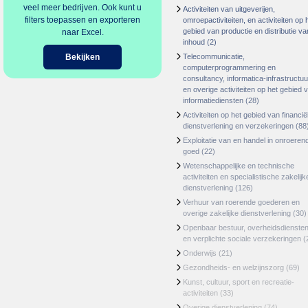
veel meer bedrijven. Ook kunt u
Activiteiten van uitgeverijen,
filters toepassen en exporteren
omroepactiviteiten, en activiteiten op 
gebied van productie en distributie va
naar Excel.
inhoud
(2)
Bekijken
Telecommunicatie,
computerprogrammering en
consultancy, informatica-infrastructuu
en overige activiteiten op het gebied 
informatiediensten
(28)
Activiteiten op het gebied van financië
dienstverlening en verzekeringen
(88
Exploitatie van en handel in onroeren
goed
(22)
Wetenschappelijke en technische
activiteiten en specialistische zakelijk
dienstverlening
(126)
Verhuur van roerende goederen en
overige zakelijke dienstverlening
(30)
Openbaar bestuur, overheidsdienste
en verplichte sociale verzekeringen
(
Onderwijs
(21)
Gezondheids- en welzijnszorg
(69)
Kunst, cultuur, sport en recreatie-
activiteiten
(33)
Overige dienstverlening
(74)