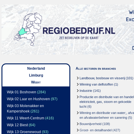
Nederland
Alle sectoren en branches
Limburg
Landbouw, bosbouw en visserij
(101)
Weert
Winning van delfstoffen
(1)
Industrie
(141)
Wijk 01 Boshoven
(284)
Productie en distributie van en handel
Wijk 02 Laar en Hushoven
(97)
elektriciteit, gas, stoom en gekoelde
Wijk 03 Molenakker en
lucht
(6)
Kampershoek
(261)
Winning en distributie van water;, afva
en afvalwaterbeheer en sanering
(5)
Wijk 11 Weert-Centrum
(416)
Bouwnijverheid
(108)
Wijk 12 Biest
(64)
Groot- en detailhandel
(427)
Wijk 13 Groenewoud
(93)