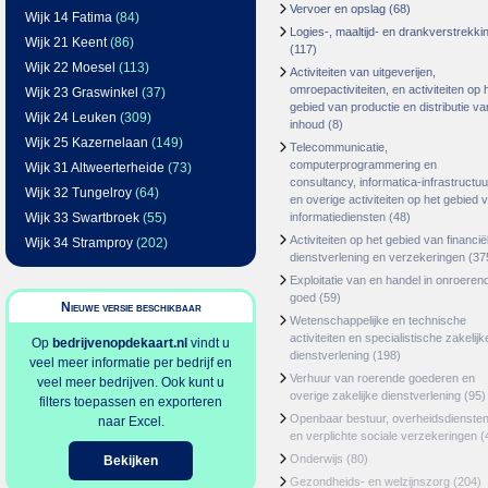
Vervoer en opslag
(68)
Wijk 14 Fatima
(84)
Logies-, maaltijd- en drankverstrekki
Wijk 21 Keent
(86)
(117)
Wijk 22 Moesel
(113)
Activiteiten van uitgeverijen,
omroepactiviteiten, en activiteiten op 
Wijk 23 Graswinkel
(37)
gebied van productie en distributie va
Wijk 24 Leuken
(309)
inhoud
(8)
Wijk 25 Kazernelaan
(149)
Telecommunicatie,
computerprogrammering en
Wijk 31 Altweerterheide
(73)
consultancy, informatica-infrastructuu
Wijk 32 Tungelroy
(64)
en overige activiteiten op het gebied 
Wijk 33 Swartbroek
(55)
informatiediensten
(48)
Activiteiten op het gebied van financië
Wijk 34 Stramproy
(202)
dienstverlening en verzekeringen
(37
Exploitatie van en handel in onroeren
goed
(59)
Nieuwe versie beschikbaar
Wetenschappelijke en technische
activiteiten en specialistische zakelijk
Op
bedrijvenopdekaart.nl
vindt u
dienstverlening
(198)
veel meer informatie per bedrijf en
Verhuur van roerende goederen en
veel meer bedrijven. Ook kunt u
overige zakelijke dienstverlening
(95)
filters toepassen en exporteren
Openbaar bestuur, overheidsdienste
naar Excel.
en verplichte sociale verzekeringen
(
Onderwijs
(80)
Bekijken
Gezondheids- en welzijnszorg
(204)