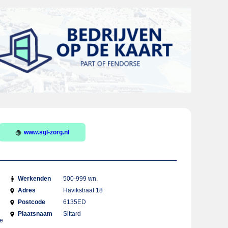
www.sgl-zorg.nl
Werkenden
500-999 wn.
Adres
Havikstraat 18
Postcode
6135ED
Plaatsnaam
Sittard
le