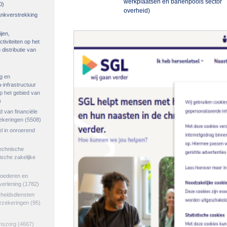
werkplaatsen en banenpools sector
0)
overheid)
rankverstrekking
ijen,
tiviteiten op het
distributie van
g en
-infrastructuur
op het gebied van
)
ed van financiële
zekeringen
(5508)
el in onroerend
echnische
tische zakelijke
goederen en
verlening
(1782)
rheidsdiensten
erzekeringen
(95)
jnszorg
(4667)