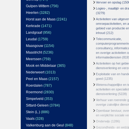
Vervoer en opslag
(150
Gulpen-Wittem
(756)
Logies-, maaltijd- en d
Heerlen
(3282)
(3279)
Horst aan de Maas
(2241)
Activiteiten van uitgever
omroepactiviteiten, en ac
Kerkrade
(1471)
gebied van productie en 
Landgraaf
(956)
inhoud
(212)
Leudal
(1759)
Telecommunicatie,
computerprogrammerin
Maasgouw
(1154)
consultancy, informatica
Maastricht
(5236)
en overige activiteiten 
informatiediensten
(819
Meerssen
(759)
Activiteiten op het gebi
Mook en Middelaar
(365)
dienstverlening en ver
Nederweert
(1013)
Exploitatie van en hand
Peel en Maas
(2157)
goed
(1235)
Wetenschappelijke en t
Roerdalen
(787)
activiteiten en specialis
Roermond
(2830)
dienstverlening
(5228)
Simpelveld
(353)
Verhuur van roerende 
overige zakelijke dienst
Sittard-Geleen
(3784)
Openbaar bestuur, ove
Stein (L.)
(886)
en verplichte sociale v
Vaals
(328)
Onderwijs
(1286)
Valkenburg aan de Geul
(848)
Gezondheids- en welzi