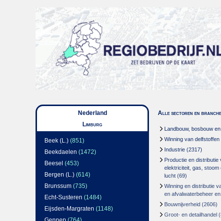
Nederland
Alle sectoren en branch
Limburg
Landbouw, bosbouw en v
Winning van delfstoffen
Beek (L.)
(851)
Industrie
(2317)
Beekdaelen
(1472)
Productie en distributie
Beesel
(453)
elektriciteit, gas, stoo
Bergen (L.)
(614)
lucht
(69)
Brunssum
(735)
Winning en distributie v
en afvalwaterbeheer en
Echt-Susteren
(1484)
Bouwnijverheid
(2606)
Eijsden-Margraten
(1148)
Groot- en detailhandel
(
Gennep
(764)