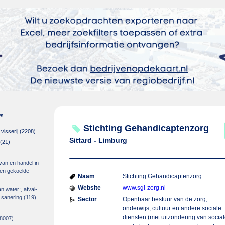
es
Stichting Gehandicaptenzorg
isserij
(2208)
Sittard - Limburg
(21)
 van en handel in
m en gekoelde
Naam
Stichting Gehandicaptenzorg
Website
www.sgl-zorg.nl
an water;, afval-
 sanering
(119)
Sector
Openbaar bestuur van de zorg,
onderwijs, cultuur en andere sociale
diensten (met uitzondering van socia
8007)