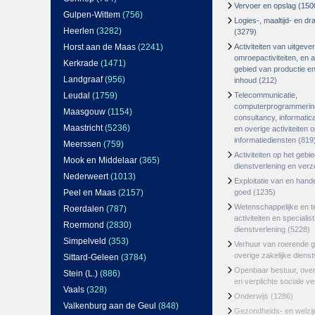
Vervoer en opslag
(150
Gulpen-Wittem
(756)
Logies-, maaltijd- en d
Heerlen
(3282)
(3279)
Horst aan de Maas
(2241)
Activiteiten van uitgever
omroepactiviteiten, en ac
Kerkrade
(1471)
gebied van productie en 
Landgraaf
(956)
inhoud
(212)
Leudal
(1759)
Telecommunicatie,
computerprogrammerin
Maasgouw
(1154)
consultancy, informatica
Maastricht
(5236)
en overige activiteiten 
informatiediensten
(819
Meerssen
(759)
Activiteiten op het gebi
Mook en Middelaar
(365)
dienstverlening en ver
Nederweert
(1013)
Exploitatie van en hand
Peel en Maas
(2157)
goed
(1235)
Wetenschappelijke en t
Roerdalen
(787)
activiteiten en specialis
Roermond
(2830)
dienstverlening
(5228)
Simpelveld
(353)
Verhuur van roerende 
overige zakelijke dienst
Sittard-Geleen
(3784)
Openbaar bestuur, ove
Stein (L.)
(886)
en verplichte sociale v
Vaals
(328)
Onderwijs
(1286)
Valkenburg aan de Geul
(848)
Gezondheids- en welzi