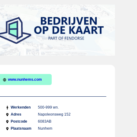
www.nunhems.com
Werkenden
500-999 wn.
Adres
Napoleonsweg 152
Postcode
6083AB
Plaatsnaam
Nunhem