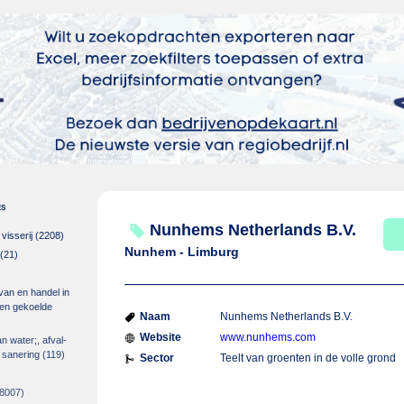
es
Nunhems Netherlands B.V.
isserij
(2208)
Nunhem - Limburg
(21)
 van en handel in
m en gekoelde
Naam
Nunhems Netherlands B.V.
Website
www.nunhems.com
an water;, afval-
 sanering
(119)
Sector
Teelt van groenten in de volle grond
8007)