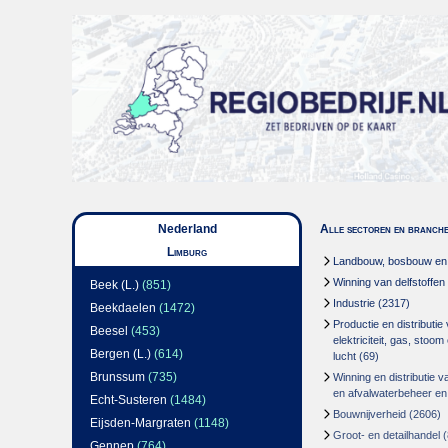
Nederland
Alle sectoren en branch
Limburg
Landbouw, bosbouw en v
Winning van delfstoffen
Beek (L.)
(851)
Industrie
(2317)
Beekdaelen
(1472)
Productie en distributie
Beesel
(453)
elektriciteit, gas, stoo
Bergen (L.)
(614)
lucht
(69)
Brunssum
(735)
Winning en distributie v
en afvalwaterbeheer en
Echt-Susteren
(1484)
Bouwnijverheid
(2606)
Eijsden-Margraten
(1148)
Groot- en detailhandel
(
Gennep
(764)