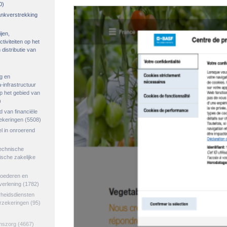
0)
rankverstrekking
ijen,
tiviteiten op het
distributie van
g en
-infrastructuur
op het gebied van
)
ed van financiële
zekeringen
(5508)
el in onroerend
echnische
tische zakelijke
goederen en
verlening
(1782)
rheidsdiensten
erzekeringen
(95)
jnszorg
(4667)