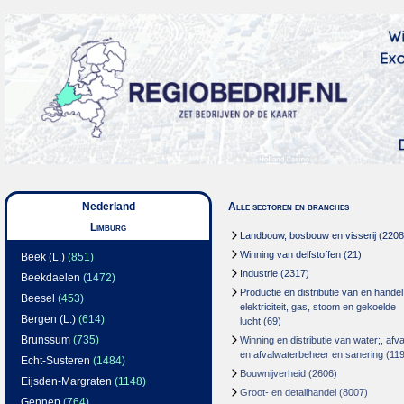
Nederland
Alle sectoren en branches
Limburg
Landbouw, bosbouw en visserij
(2208
Winning van delfstoffen
(21)
Beek (L.)
(851)
Industrie
(2317)
Beekdaelen
(1472)
Productie en distributie van en handel
Beesel
(453)
elektriciteit, gas, stoom en gekoelde
Bergen (L.)
(614)
lucht
(69)
Brunssum
(735)
Winning en distributie van water;, afva
en afvalwaterbeheer en sanering
(119
Echt-Susteren
(1484)
Bouwnijverheid
(2606)
Eijsden-Margraten
(1148)
Groot- en detailhandel
(8007)
Gennep
(764)