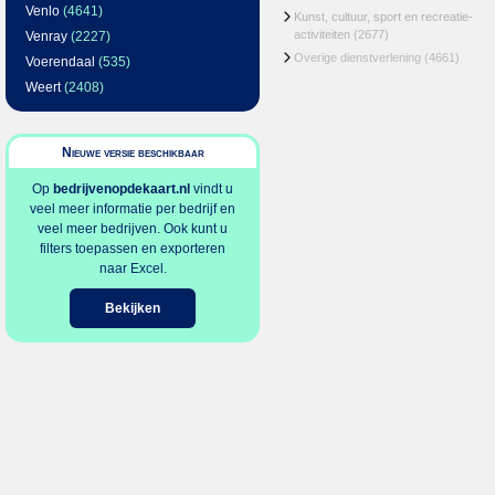
Venlo
(4641)
Kunst, cultuur, sport en recreatie-
activiteiten
(2677)
Venray
(2227)
Overige dienstverlening
(4661)
Voerendaal
(535)
Weert
(2408)
Nieuwe versie beschikbaar
Op
bedrijvenopdekaart.nl
vindt u
veel meer informatie per bedrijf en
veel meer bedrijven. Ook kunt u
filters toepassen en exporteren
naar Excel.
Bekijken