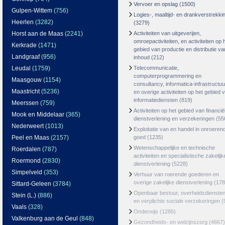
Vervoer en opslag
(1500)
Gulpen-Wittem
(756)
Logies-, maaltijd- en drankverstrekki
Heerlen
(3282)
(3279)
Horst aan de Maas
(2241)
Activiteiten van uitgeverijen,
omroepactiviteiten, en activiteiten op 
Kerkrade
(1471)
gebied van productie en distributie va
Landgraaf
(956)
inhoud
(212)
Leudal
(1759)
Telecommunicatie,
computerprogrammering en
Maasgouw
(1154)
consultancy, informatica-infrastructuu
Maastricht
(5236)
en overige activiteiten op het gebied 
informatiediensten
(819)
Meerssen
(759)
Activiteiten op het gebied van financië
Mook en Middelaar
(365)
dienstverlening en verzekeringen
(55
Nederweert
(1013)
Exploitatie van en handel in onroeren
Peel en Maas
(2157)
goed
(1235)
Wetenschappelijke en technische
Roerdalen
(787)
activiteiten en specialistische zakelijk
Roermond
(2830)
dienstverlening
(5228)
Simpelveld
(353)
Verhuur van roerende goederen en
overige zakelijke dienstverlening
(178
Sittard-Geleen
(3784)
Openbaar bestuur, overheidsdienste
Stein (L.)
(886)
en verplichte sociale verzekeringen
(
Vaals
(328)
Onderwijs
(1286)
Valkenburg aan de Geul
(848)
Gezondheids- en welzijnszorg
(4667)