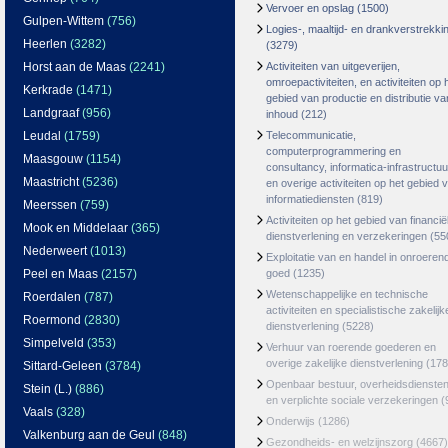
Vervoer en opslag
(1500)
Gulpen-Wittem
(756)
Logies-, maaltijd- en drankverstrekki
Heerlen
(3282)
(3279)
Horst aan de Maas
(2241)
Activiteiten van uitgeverijen,
omroepactiviteiten, en activiteiten op 
Kerkrade
(1471)
gebied van productie en distributie va
Landgraaf
(956)
inhoud
(212)
Leudal
(1759)
Telecommunicatie,
computerprogrammering en
Maasgouw
(1154)
consultancy, informatica-infrastructuu
Maastricht
(5236)
en overige activiteiten op het gebied 
informatiediensten
(819)
Meerssen
(759)
Activiteiten op het gebied van financië
Mook en Middelaar
(365)
dienstverlening en verzekeringen
(55
Nederweert
(1013)
Exploitatie van en handel in onroeren
Peel en Maas
(2157)
goed
(1235)
Wetenschappelijke en technische
Roerdalen
(787)
activiteiten en specialistische zakelijk
Roermond
(2830)
dienstverlening
(5228)
Simpelveld
(353)
Verhuur van roerende goederen en
overige zakelijke dienstverlening
(178
Sittard-Geleen
(3784)
Openbaar bestuur, overheidsdienste
Stein (L.)
(886)
en verplichte sociale verzekeringen
(
Vaals
(328)
Onderwijs
(1286)
Valkenburg aan de Geul
(848)
Gezondheids- en welzijnszorg
(4667)