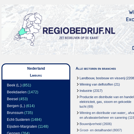
Nederland
Alle sectoren en branches
Limburg
Landbouw, bosbouw en visserij
(2208
Winning van delfstoffen
(21)
Beek (L.)
(851)
Industrie
(2317)
Beekdaelen
(1472)
Productie en distributie van en handel
Beesel
(453)
elektriciteit, gas, stoom en gekoelde
Bergen (L.)
(614)
lucht
(69)
Brunssum
(735)
Winning en distributie van water;, afva
en afvalwaterbeheer en sanering
(119
Echt-Susteren
(1484)
Bouwnijverheid
(2606)
Eijsden-Margraten
(1148)
Groot- en detailhandel
(8007)
Gennep
(764)