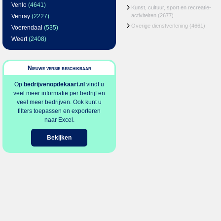
Venlo
(4641)
Kunst, cultuur, sport en recreatie-
activiteiten
(2677)
Venray
(2227)
Overige dienstverlening
(4661)
Voerendaal
(535)
Weert
(2408)
Nieuwe versie beschikbaar
Op
bedrijvenopdekaart.nl
vindt u
veel meer informatie per bedrijf en
veel meer bedrijven. Ook kunt u
filters toepassen en exporteren
naar Excel.
Bekijken